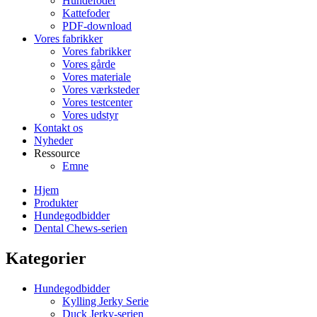
Hundefoder
Kattefoder
PDF-download
Vores fabrikker
Vores fabrikker
Vores gårde
Vores materiale
Vores værksteder
Vores testcenter
Vores udstyr
Kontakt os
Nyheder
Ressource
Emne
Hjem
Produkter
Hundegodbidder
Dental Chews-serien
Kategorier
Hundegodbidder
Kylling Jerky Serie
Duck Jerky-serien