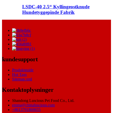
LSDC-40 2,5“ Kyllingeostknude
Hundetyggepinde Fabrik
kundesupport
Produktguide
Hot Tags
Sitemap.xml
Kontaktoplysninger
Shandong Luscious Pet Food Co., Ltd.
emma@chinaluscious.com
+8613791869655