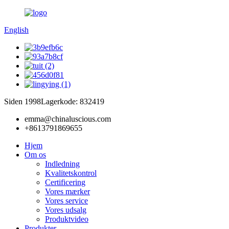
English
Siden 1998
Lagerkode: 832419
emma@chinaluscious.com
+8613791869655
Hjem
Om os
Indledning
Kvalitetskontrol
Certificering
Vores mærker
Vores service
Vores udsalg
Produktvideo
Produkter