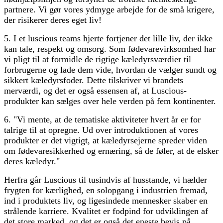
partnere. Vi gør vores ydmyge arbejde for de små krigere,
der risikerer deres eget liv!
5. I et luscious teams hjerte fortjener det lille liv, der ikke
kan tale, respekt og omsorg. Som fødevarevirksomhed har
vi pligt til at formidle de rigtige kæledyrsværdier til
forbrugerne og lade dem vide, hvordan de vælger sundt og
sikkert kæledyrsfoder. Dette tilskriver vi brandets
merværdi, og det er også essensen af, at Luscious-
produkter kan sælges over hele verden på fem kontinenter.
6. "Vi mente, at de tematiske aktiviteter hvert år er for
talrige til at opregne. Ud over introduktionen af ​​vores
produkter er det vigtigt, at kæledyrsejerne spreder viden
om fødevaresikkerhed og ernæring, så de føler, at de elsker
deres kæledyr."
Herfra går Luscious til tusindvis af husstande, vi hælder
frygten for kærlighed, en solopgang i industrien fremad,
ind i produktets liv, og ligesindede mennesker skaber en
strålende karriere. Kvalitet er fodpind for udviklingen af ​​
det store marked, og det er også det eneste bevis på