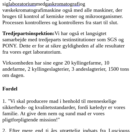
sig
laboratorium
med
gaskromatografi
og
væskekromatografimaskine også med alle maskiner, der
bruges til kontrol af kemiske rester og mikroorganismer.
Processen kontrolleres og kontrolleres fra start til slut.
Tredjepartsinspektion:
Vi har også et langsigtet
samarbejde med tredjeparts testinstitutioner som SGS og
PONY. Dette er for at sikre gyldigheden af ​​alle resultater
fra vores eget laboratorium.
Virksomheden har sine egne 20 kyllingefarme, 10
andefarme, 2 kyllingeslagterier, 3 andeslagterier, 1500 tons
om dagen.
Fordel
1. "Vi skal producere mad i henhold til menneskelige
sikkerheds- og kvalitetsstandarder, fordi kæledyr er vores
familie. At give dem nem og sund mad er vores
pligtforpligtende mission!"
2. Efter mere end ti års utrættelig indsats fra Lusciouss