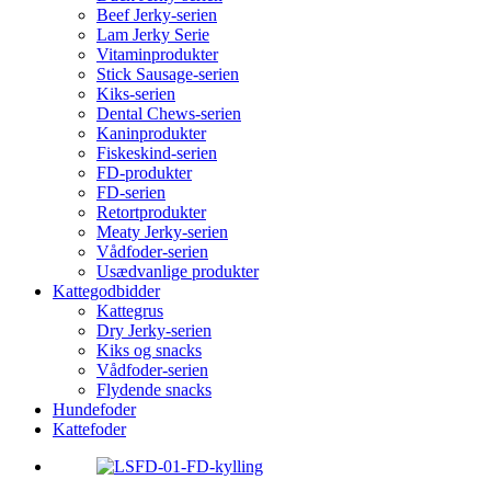
Beef Jerky-serien
Lam Jerky Serie
Vitaminprodukter
Stick Sausage-serien
Kiks-serien
Dental Chews-serien
Kaninprodukter
Fiskeskind-serien
FD-produkter
FD-serien
Retortprodukter
Meaty Jerky-serien
Vådfoder-serien
Usædvanlige produkter
Kattegodbidder
Kattegrus
Dry Jerky-serien
Kiks og snacks
Vådfoder-serien
Flydende snacks
Hundefoder
Kattefoder