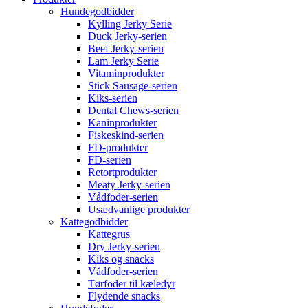
Hundegodbidder
Kylling Jerky Serie
Duck Jerky-serien
Beef Jerky-serien
Lam Jerky Serie
Vitaminprodukter
Stick Sausage-serien
Kiks-serien
Dental Chews-serien
Kaninprodukter
Fiskeskind-serien
FD-produkter
FD-serien
Retortprodukter
Meaty Jerky-serien
Vådfoder-serien
Usædvanlige produkter
Kattegodbidder
Kattegrus
Dry Jerky-serien
Kiks og snacks
Vådfoder-serien
Tørfoder til kæledyr
Flydende snacks