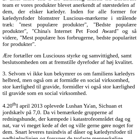
team er vores produkter blevet anerkendt af størstedelen af ​​
dem, der elsker kæledyr. Inden for alle former for
kæledyrsfoder blomstrer Luscious-mærkerne i strålende
træk: "mest populære produkter", "Bedste populære
produkter", "China's Internet Pet Food Award" og så
videre, "Mest populære hos forbrugerne, bedste popularitet
for produkter".
Ære fortæller om Lusciouss styrke og samvittighed, samt
beslutsomheden om at fremstille dyrefoder af høj kvalitet.
3. Selvom vi ikke kun bekymrer os om familiens kæledyrs
helbred, men også om at formidle en social virksomhed,
stor kærlighed til gravide, formidler vi også stor kærlighed
til gravide som en social virksomhed.
th
4.20
I april 2013 oplevede Lushan Ya'an, Sichuan et
jordskælv på 7,0. Da vi bemærkede grupperne af
redningshunde, der kæmpede i katastrofeområdet dag og
nat, var vi meget kede af det og ville gerne gøre noget for
dem. Snart leveres tusindvis af dåser og kæledyrsfoder til
nødhjælpslinjen og forsyner de trofaste menneskelige