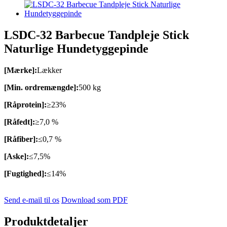
LSDC-32 Barbecue Tandpleje Stick
Naturlige Hundetyggepinde
[Mærke]:
Lækker
[Min. ordremængde]:
500 kg
[Råprotein]:
≥23%
[Råfedt]:
≥7,0 %
[Råfiber]:
≤0,7 %
[Aske]:
≤7,5%
[Fugtighed]:
≤14%
Send e-mail til os
Download som PDF
Produktdetaljer