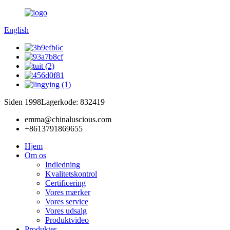
English
Siden 1998
Lagerkode: 832419
emma@chinaluscious.com
+8613791869655
Hjem
Om os
Indledning
Kvalitetskontrol
Certificering
Vores mærker
Vores service
Vores udsalg
Produktvideo
Produkter