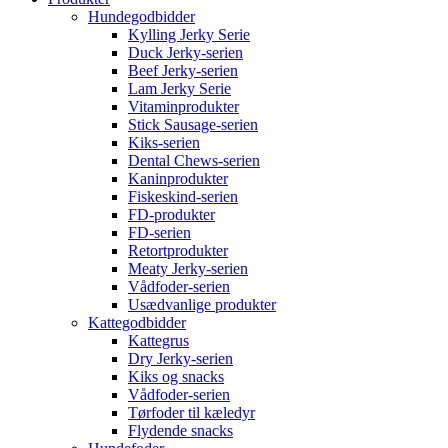
Hundegodbidder
Kylling Jerky Serie
Duck Jerky-serien
Beef Jerky-serien
Lam Jerky Serie
Vitaminprodukter
Stick Sausage-serien
Kiks-serien
Dental Chews-serien
Kaninprodukter
Fiskeskind-serien
FD-produkter
FD-serien
Retortprodukter
Meaty Jerky-serien
Vådfoder-serien
Usædvanlige produkter
Kattegodbidder
Kattegrus
Dry Jerky-serien
Kiks og snacks
Vådfoder-serien
Tørfoder til kæledyr
Flydende snacks