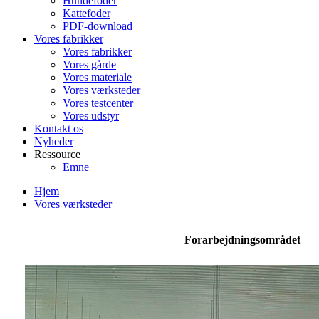
Hundefoder
Kattefoder
PDF-download
Vores fabrikker
Vores fabrikker
Vores gårde
Vores materiale
Vores værksteder
Vores testcenter
Vores udstyr
Kontakt os
Nyheder
Ressource
Emne
Hjem
Vores værksteder
Forarbejdningsområdet