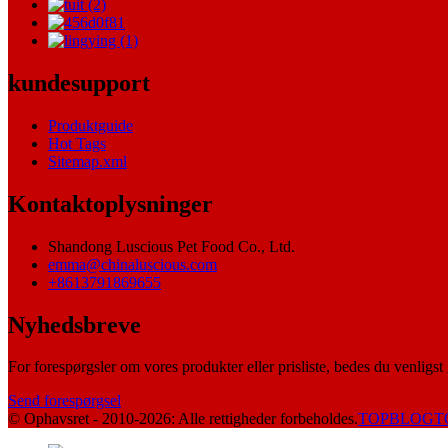
kundesupport
Produktguide
Hot Tags
Sitemap.xml
Kontaktoplysninger
Shandong Luscious Pet Food Co., Ltd.
emma@chinaluscious.com
+8613791869655
Nyhedsbreve
For forespørgsler om vores produkter eller prisliste, bedes du venligst 
Send forespørgsel
© Ophavsret - 2010-2026: Alle rettigheder forbeholdes.
TOPBLOG
T