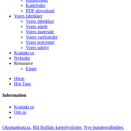
Hundefoder
Kattefoder
PDF-download
Vores fabrikker
Vores fabrikker
Vores gårde
Vores materiale
Vores værksteder
Vores testcenter
Vores udstyr
Kontakt os
Nyheder
Ressource
Emne
Hjem
Hot Tags
Information
Kontakt os
Om os
Oksekødspizza
,
Blå Buffalo kæledyrsfoder
,
Nye hundegodbidder
,