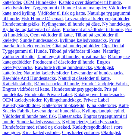
kattefoder
,
OEM Hundekiks
,
Katalog over dåsefoder til hunde
,
kæledyrsfoder
,
Tyggegummi til hunde i store mængder
,
Vådfoder til
katte med kylling
,
Vådfoder til fisk og katte
,
Naturlige tyggegummi
til hunde
,
Fisk Hunde Dåsemad
,
Leverandør af kæledyrsgodbidder
,
Hundetræningskiks
,
Kyllingemad til hunde på dåse
,
Ny hundekage
,
Kyllinge- og kattemad på dåse
,
Producent af vådfoder til hunde
,
Pris
på hundekiks
,
Oem vådfoder til katte
,
Tilbud på godbidder til
kæledyr
,
Sunde hundesnacks
,
kyllinge-kæledyrssnacks
,
Privat
mærke for kæledyrsfoder
,
Citat på hundegodbidder
,
Cips Dental
Tyggegummi til Hunde
,
Tilbud på vådfoder til katte
,
Naturligt
vådfoder til katte
,
Tandlægetøj til hunde, privat mærke
,
Økologiske
kattegodbidder
,
Producent af dåsefoder til hunde
,
Engros
kæledyrssnacks
,
Rawhide kylling hundesnacks
,
Økologisk
kattefoder
,
Naturligt kæledyrsfoder
,
Leverandør af hundesnacks
,
Rawhide And Hundesnacks
,
Naturligt dåsefoder til katte
,
Kattekiksfabrik
,
Råhudssnacks til hunde
,
Hunde Tandpleje Fabrik
,
Engros vådfoder til katte
,
Hundetræningstyggepinde
,
Pris på
hundekiks
,
Hundekiks Private Label
,
Katalog over hundesnacks
,
OEM kæledyrsfoder
,
Kyllingehundekage
,
Private Label
Kæledyrsgodbidder
,
Kattefoder til oksekød
,
Kina kattefoder
,
Katte
Snacks Fabrik
,
Leverandør af hundekiks
,
Kyllingetandplejepind
,
Vådfoder til hunde med fisk
,
Kattesnacks
,
Engros tyggegummi til
hunde
,
Sunde kæledyrssnacks
,
Kyllingejerky kæledyrssnacks
,
Hundefoder med råhud og oksekød
,
Kæledyrsgodbidder i store
mængder
,
Kina kæledyrsfoder
,
Cips kæledyrsfoder
,
Økologisk