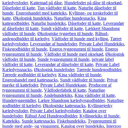
kæledyrsfoder
,
Kattemad på dåse
,
Hundefoder på dåse til oksekød
,
Dåsefoder til katte
,
Tun vådfoder til katte
,
Naturlig dåsefoder til
hunde
,
Engroshandel med kattekiks
,
Kyllinge- og torskefoder til
katte
,
Økologisk hundekiks
,
Naturlige hundesnacks
,
Kina
kattegodbidder
,
Naturlig hundekiks
,
Dåsefoder til katte
,
Leverandør
af dåsefoder til katte
,
Sundt vådfoder til katte
,
Lækkert Shandong
vådfoder til hunde
,
Økologiske tyggeben til hunde
,
Råhud-
andegodbidder til kæledyr
,
Vådfoder til hunde med kylling
,
Tørret
kæledyrsfoder
,
Leverandør af hundefoder
,
Private Label Hundekiks
,
Fiskegodbidder til hunde
,
Engros tyggegummi til hunde
,
Engros
tyggegummi til hunde
,
Vådfoder til hunde med oksekød
,
Økologisk
vådfoder til hunde
,
Sunde tyggegummi til hunde
,
private label
vådfoder til katte
,
Leverandør af dåsefoder til katte
,
Private Label
Kæledyrssnacks
,
Økologisk hundefoder
,
Tørrede hundegodbidder
,
Tørrede godbidder til kæledyr
,
Kina vådfoder til hunde
,
Engroshandel med kattesnacks
,
Sundt vådfoder til hunde
,
Privat
mærke til kattefoder
,
Private Label Hundekage
,
Producent af
tyggegummi til hunde
,
Vådfoderfabrik til katte
,
Naturlige
tyggegummi til hunde
,
Andehundekiks
,
Kina vådfoder til katte
,
Hundetyggemidler
,
Lækre Shandong kæledyrsgodbidder
,
Naturlige
godbidder til kæledyr
,
Økologiske kattesnacks
,
Kyllingejerky
kæledyrsfoder
,
Private Label kæledyrsfoder
,
Katalog over
hundefoder
,
Råhud And Hundegodbidder
,
Kyllingekiks til hunde
,
Kattekiks
,
Sunde kattesnacks
,
Fiskehundekiks
,
Tyggegummi til
hunde med ande- og vingummi
,
Katalog over hundekiks
,
Interzoo