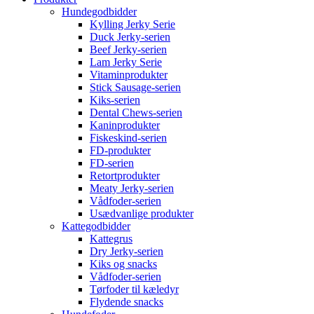
Hundegodbidder
Kylling Jerky Serie
Duck Jerky-serien
Beef Jerky-serien
Lam Jerky Serie
Vitaminprodukter
Stick Sausage-serien
Kiks-serien
Dental Chews-serien
Kaninprodukter
Fiskeskind-serien
FD-produkter
FD-serien
Retortprodukter
Meaty Jerky-serien
Vådfoder-serien
Usædvanlige produkter
Kattegodbidder
Kattegrus
Dry Jerky-serien
Kiks og snacks
Vådfoder-serien
Tørfoder til kæledyr
Flydende snacks