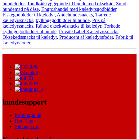
hundefoder
,
Tandkødstyggepinde til hunde med oksekød
,
Sund
hundemad på dåse
,
Engroshandel med kæledyrsgodbidder
,
Fiskegodbidder til kæledyr
,
Andehundesnacks
,
Tørrede
kæledyrssnacks
,
kyllingegodbidder til hunde
,
Pris på
kæledyrssnacks
,
Råhud oksekødsnacks til kæledyr
,
Tørkede
kyllingegodbidder til hunde
,
Private Label Kæledyrssnacks
,
Oksekødssnacks til kæledyr
,
Producent af kæledyrsfoder
,
Fabrik til
kæledyrsfoder
,
kundesupport
Produktguide
Hot Tags
Sitemap.xml