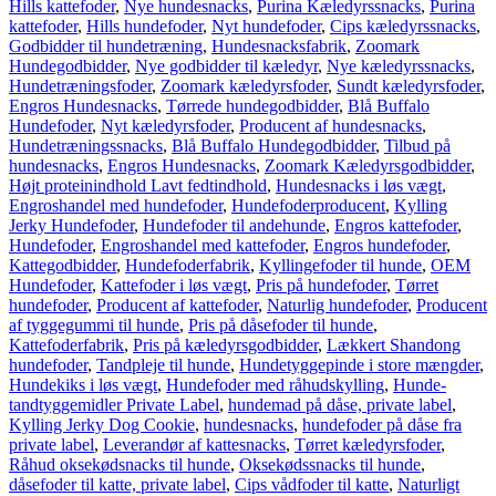
Hills kattefoder
,
Nye hundesnacks
,
Purina Kæledyrssnacks
,
Purina
kattefoder
,
Hills hundefoder
,
Nyt hundefoder
,
Cips kæledyrssnacks
,
Godbidder til hundetræning
,
Hundesnacksfabrik
,
Zoomark
Hundegodbidder
,
Nye godbidder til kæledyr
,
Nye kæledyrssnacks
,
Hundetræningsfoder
,
Zoomark kæledyrsfoder
,
Sundt kæledyrsfoder
,
Engros Hundesnacks
,
Tørrede hundegodbidder
,
Blå Buffalo
Hundefoder
,
Nyt kæledyrsfoder
,
Producent af hundesnacks
,
Hundetræningssnacks
,
Blå Buffalo Hundegodbidder
,
Tilbud på
hundesnacks
,
Engros Hundesnacks
,
Zoomark Kæledyrsgodbidder
,
Højt proteinindhold Lavt fedtindhold
,
Hundesnacks i løs vægt
,
Engroshandel med hundefoder
,
Hundefoderproducent
,
Kylling
Jerky Hundefoder
,
Hundefoder til andehunde
,
Engros kattefoder
,
Hundefoder
,
Engroshandel med kattefoder
,
Engros hundefoder
,
Kattegodbidder
,
Hundefoderfabrik
,
Kyllingefoder til hunde
,
OEM
Hundefoder
,
Kattefoder i løs vægt
,
Pris på hundefoder
,
Tørret
hundefoder
,
Producent af kattefoder
,
Naturlig hundefoder
,
Producent
af tyggegummi til hunde
,
Pris på dåsefoder til hunde
,
Kattefoderfabrik
,
Pris på kæledyrsgodbidder
,
Lækkert Shandong
hundefoder
,
Tandpleje til hunde
,
Hundetyggepinde i store mængder
,
Hundekiks i løs vægt
,
Hundefoder med råhudskylling
,
Hunde-
tandtyggemidler Private Label
,
hundemad på dåse, private label
,
Kylling Jerky Dog Cookie
,
hundesnacks
,
hundefoder på dåse fra
private label
,
Leverandør af kattesnacks
,
Tørret kæledyrsfoder
,
Råhud oksekødsnacks til hunde
,
Oksekødssnacks til hunde
,
dåsefoder til katte, private label
,
Cips vådfoder til katte
,
Naturligt