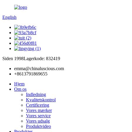
English
Siden 1998
Lagerkode: 832419
emma@chinaluscious.com
+8613791869655
Hjem
Om os
Indledning
Kvalitetskontrol
Certificering
Vores mærker
Vores service
Vores udsalg
Produktvideo
Produkter