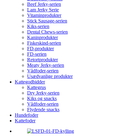
Beef Jerky-serien
Lam Jerky Serie
Vitaminprodukter
Stick Sausage-serien
Kiks-serien
Dental Chews-serien
Kaninprodukter
Fiskeskind-serien
FD-produkter
FD-serien
Retortprodukter
Meaty Jerky-serien
Vådfoder-serien
Usædvanlige produkter
Kattegodbidder
Kattegrus
Dry Jerky-serien
Kiks og snacks
Vådfoder-serien
Flydende snacks
Hundefoder
Kattefoder