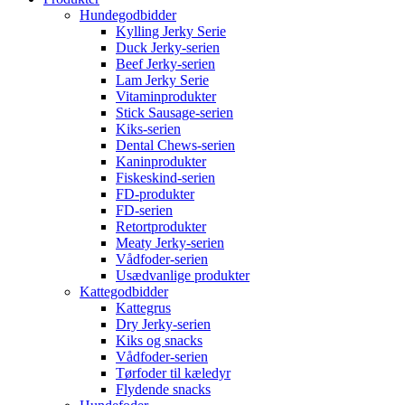
Hundegodbidder
Kylling Jerky Serie
Duck Jerky-serien
Beef Jerky-serien
Lam Jerky Serie
Vitaminprodukter
Stick Sausage-serien
Kiks-serien
Dental Chews-serien
Kaninprodukter
Fiskeskind-serien
FD-produkter
FD-serien
Retortprodukter
Meaty Jerky-serien
Vådfoder-serien
Usædvanlige produkter
Kattegodbidder
Kattegrus
Dry Jerky-serien
Kiks og snacks
Vådfoder-serien
Tørfoder til kæledyr
Flydende snacks