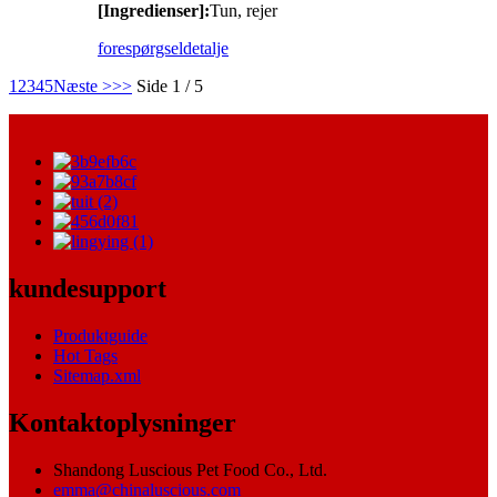
[Ingredienser]:
Tun, rejer
forespørgsel
detalje
1
2
3
4
5
Næste >
>>
Side 1 / 5
kundesupport
Produktguide
Hot Tags
Sitemap.xml
Kontaktoplysninger
Shandong Luscious Pet Food Co., Ltd.
emma@chinaluscious.com