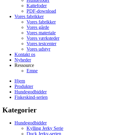
Hundefoder
Kattefoder
PDF-download
Vores fabrikker
Vores fabrikker
Vores gårde
Vores materiale
Vores værksteder
Vores testcenter
Vores udstyr
Kontakt os
Nyheder
Ressource
Emne
Hjem
Produkter
Hundegodbidder
Fiskeskind-serien
Kategorier
Hundegodbidder
Kylling Jerky Serie
Duck Jerky-serien