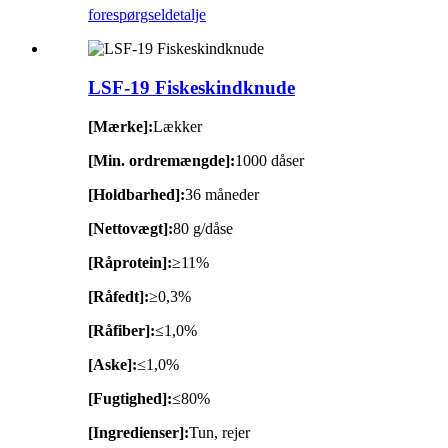
forespørgsel
detalje
LSF-19 Fiskeskindknude
[Mærke]:
Lækker
[Min. ordremængde]:
1000 dåser
[Holdbarhed]:
36 måneder
[Nettovægt]:
80 g/dåse
[Råprotein]:
≥11%
[Råfedt]:
≥0,3%
[Råfiber]:
≤1,0%
[Aske]:
≤1,0%
[Fugtighed]:
≤80%
[Ingredienser]:
Tun, rejer