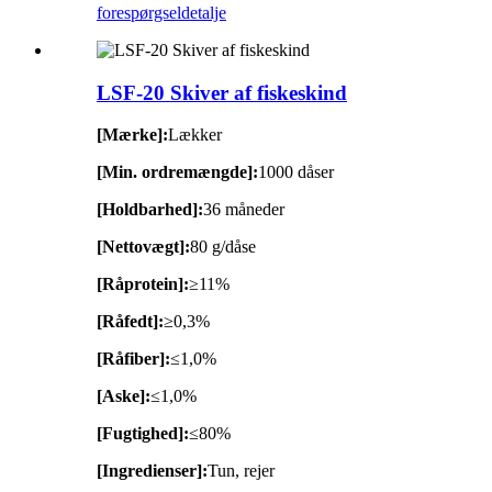
forespørgsel
detalje
LSF-20 Skiver af fiskeskind
[Mærke]:
Lækker
[Min. ordremængde]:
1000 dåser
[Holdbarhed]:
36 måneder
[Nettovægt]:
80 g/dåse
[Råprotein]:
≥11%
[Råfedt]:
≥0,3%
[Råfiber]:
≤1,0%
[Aske]:
≤1,0%
[Fugtighed]:
≤80%
[Ingredienser]:
Tun, rejer