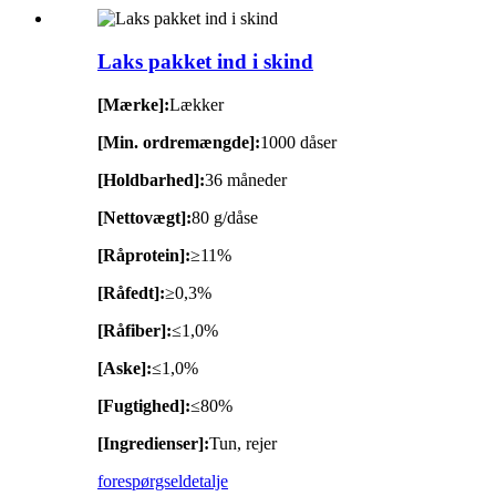
Laks pakket ind i skind
[Mærke]:
Lækker
[Min. ordremængde]:
1000 dåser
[Holdbarhed]:
36 måneder
[Nettovægt]:
80 g/dåse
[Råprotein]:
≥11%
[Råfedt]:
≥0,3%
[Råfiber]:
≤1,0%
[Aske]:
≤1,0%
[Fugtighed]:
≤80%
[Ingredienser]:
Tun, rejer
forespørgsel
detalje