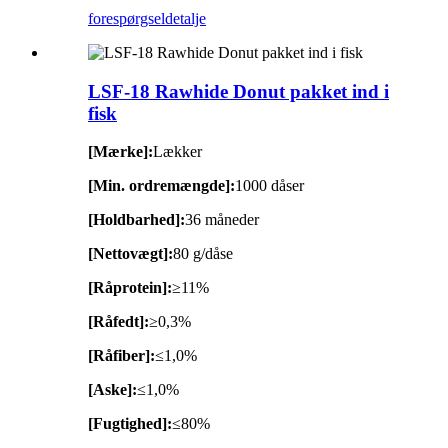
forespørgsel
detalje
LSF-18 Rawhide Donut pakket ind i
fisk
[Mærke]:
Lækker
[Min. ordremængde]:
1000 dåser
[Holdbarhed]:
36 måneder
[Nettovægt]:
80 g/dåse
[Råprotein]:
≥11%
[Råfedt]:
≥0,3%
[Råfiber]:
≤1,0%
[Aske]:
≤1,0%
[Fugtighed]:
≤80%