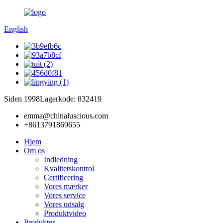
English
Siden 1998
Lagerkode: 832419
emma@chinaluscious.com
+8613791869655
Hjem
Om os
Indledning
Kvalitetskontrol
Certificering
Vores mærker
Vores service
Vores udsalg
Produktvideo
Produkter