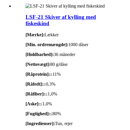
LSF-21 Skiver af kylling med
fiskeskind
[Mærke]:
Lækker
[Min. ordremængde]:
1000 dåser
[Holdbarhed]:
36 måneder
[Nettovægt]:
80 g/dåse
[Råprotein]:
≥11%
[Råfedt]:
≥0,3%
[Råfiber]:
≤1,0%
[Aske]:
≤1,0%
[Fugtighed]:
≤80%
[Ingredienser]:
Tun, rejer