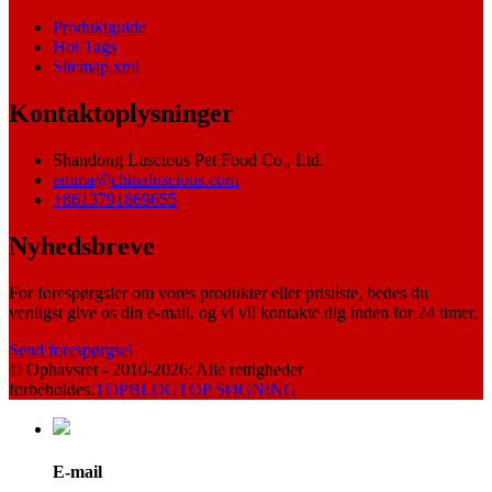
Produktguide
Hot Tags
Sitemap.xml
Kontaktoplysninger
Shandong Luscious Pet Food Co., Ltd.
emma@chinaluscious.com
+8613791869655
Nyhedsbreve
For forespørgsler om vores produkter eller prisliste, bedes du
venligst give os din e-mail, og vi vil kontakte dig inden for 24 timer.
Send forespørgsel
© Ophavsret - 2010-2026: Alle rettigheder
forbeholdes.
TOPBLOG
TOP SØGNING
E-mail