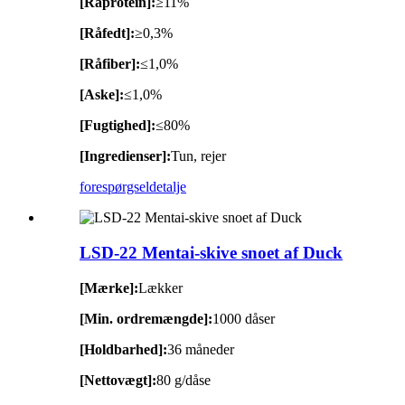
[Råprotein]:
≥11%
[Råfedt]:
≥0,3%
[Råfiber]:
≤1,0%
[Aske]:
≤1,0%
[Fugtighed]:
≤80%
[Ingredienser]:
Tun, rejer
forespørgsel
detalje
LSD-22 Mentai-skive snoet af Duck
[Mærke]:
Lækker
[Min. ordremængde]:
1000 dåser
[Holdbarhed]:
36 måneder
[Nettovægt]:
80 g/dåse