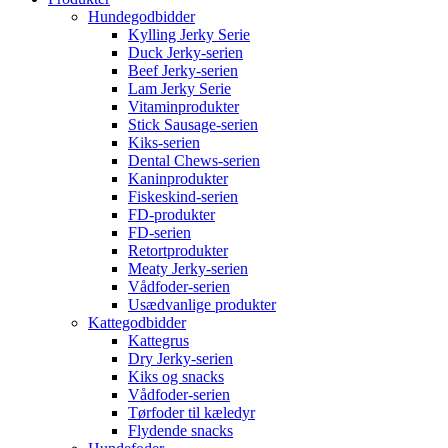
Hundegodbidder
Kylling Jerky Serie
Duck Jerky-serien
Beef Jerky-serien
Lam Jerky Serie
Vitaminprodukter
Stick Sausage-serien
Kiks-serien
Dental Chews-serien
Kaninprodukter
Fiskeskind-serien
FD-produkter
FD-serien
Retortprodukter
Meaty Jerky-serien
Vådfoder-serien
Usædvanlige produkter
Kattegodbidder
Kattegrus
Dry Jerky-serien
Kiks og snacks
Vådfoder-serien
Tørfoder til kæledyr
Flydende snacks