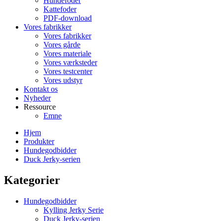
Hundefoder
Kattefoder
PDF-download
Vores fabrikker
Vores fabrikker
Vores gårde
Vores materiale
Vores værksteder
Vores testcenter
Vores udstyr
Kontakt os
Nyheder
Ressource
Emne
Hjem
Produkter
Hundegodbidder
Duck Jerky-serien
Kategorier
Hundegodbidder
Kylling Jerky Serie
Duck Jerky-serien