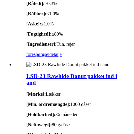
[Råfedt]:
≥0,3%
[Råfiber]:
≤1,0%
[Aske]:
≤1,0%
[Fugtighed]:
≤80%
[Ingredienser]:
Tun, rejer
forespørgsel
detalje
LSD-23 Rawhide Donut pakket ind i
and
[Mærke]:
Lækker
[Min. ordremængde]:
1000 dåser
[Holdbarhed]:
36 måneder
[Nettovægt]:
80 g/dåse