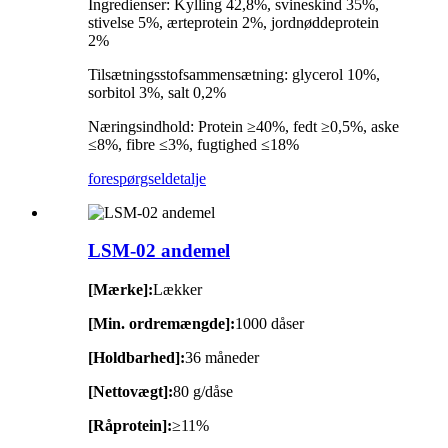
Ingredienser: Kylling 42,8%, svineskind 35%,
stivelse 5%, ærteprotein 2%, jordnøddeprotein
2%
Tilsætningsstofsammensætning: glycerol 10%,
sorbitol 3%, salt 0,2%
Næringsindhold: Protein ≥40%, fedt ≥0,5%, aske
≤8%, fibre ≤3%, fugtighed ≤18%
forespørgsel
detalje
LSM-02 andemel
[Mærke]:
Lækker
[Min. ordremængde]:
1000 dåser
[Holdbarhed]:
36 måneder
[Nettovægt]:
80 g/dåse
[Råprotein]:
≥11%