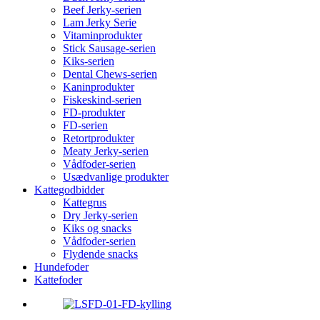
Beef Jerky-serien
Lam Jerky Serie
Vitaminprodukter
Stick Sausage-serien
Kiks-serien
Dental Chews-serien
Kaninprodukter
Fiskeskind-serien
FD-produkter
FD-serien
Retortprodukter
Meaty Jerky-serien
Vådfoder-serien
Usædvanlige produkter
Kattegodbidder
Kattegrus
Dry Jerky-serien
Kiks og snacks
Vådfoder-serien
Flydende snacks
Hundefoder
Kattefoder