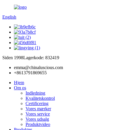
English
Siden 1998
Lagerkode: 832419
emma@chinaluscious.com
+8613791869655
Hjem
Om os
Indledning
Kvalitetskontrol
Certificering
Vores mærker
Vores service
Vores udsalg
Produktvideo
Produkter