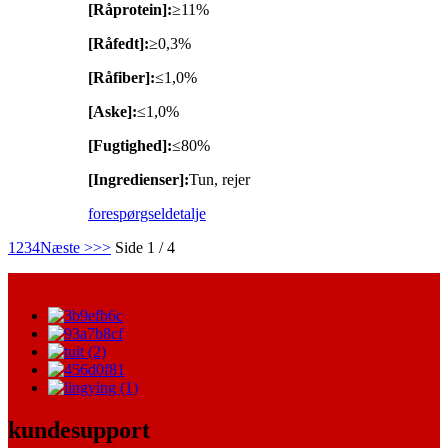
[Råprotein]:
≥11%
[Råfedt]:
≥0,3%
[Råfiber]:
≤1,0%
[Aske]:
≤1,0%
[Fugtighed]:
≤80%
[Ingredienser]:
Tun, rejer
forespørgsel
detalje
1
2
3
4
Næste >
>>
Side 1 / 4
kundesupport