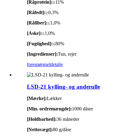
[Råprotein]:
≥11%
[Råfedt]:
≥0,3%
[Råfiber]:
≤1,0%
[Aske]:
≤1,0%
[Fugtighed]:
≤80%
[Ingredienser]:
Tun, rejer
forespørgsel
detalje
LSD-21 kylling- og anderulle
[Mærke]:
Lækker
[Min. ordremængde]:
1000 dåser
[Holdbarhed]:
36 måneder
[Nettovægt]:
80 g/dåse