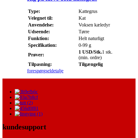
Type:
Kattegrus
Velegnet til:
Kat
Anvendelse:
Voksen kæledyr
Udseende:
Tørre
Funktion:
Helt naturligt
Specifikation:
0-99 g
1 USD/Stk.
1 stk.
Prøver:
(min. ordre)
Tilpasning:
Tilgængelig
forespørgsel
detalje
kundesupport