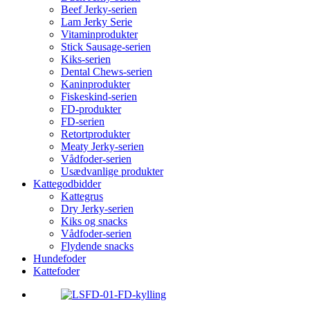
Beef Jerky-serien
Lam Jerky Serie
Vitaminprodukter
Stick Sausage-serien
Kiks-serien
Dental Chews-serien
Kaninprodukter
Fiskeskind-serien
FD-produkter
FD-serien
Retortprodukter
Meaty Jerky-serien
Vådfoder-serien
Usædvanlige produkter
Kattegodbidder
Kattegrus
Dry Jerky-serien
Kiks og snacks
Vådfoder-serien
Flydende snacks
Hundefoder
Kattefoder