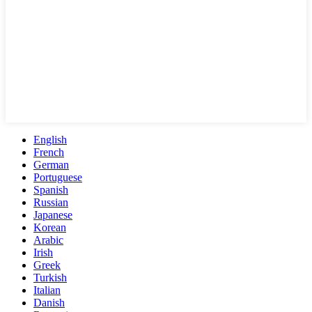
English
French
German
Portuguese
Spanish
Russian
Japanese
Korean
Arabic
Irish
Greek
Turkish
Italian
Danish