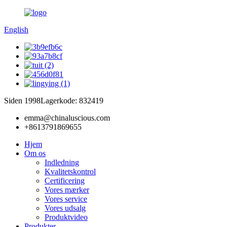
English
Siden 1998
Lagerkode: 832419
emma@chinaluscious.com
+8613791869655
Hjem
Om os
Indledning
Kvalitetskontrol
Certificering
Vores mærker
Vores service
Vores udsalg
Produktvideo
Produkter