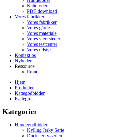
Hundefoder
Kattefoder
PDF-download
Vores fabrikker
Vores fabrikker
Vores gårde
Vores materiale
Vores værksteder
Vores testcenter
Vores udstyr
Kontakt os
Nyheder
Ressource
Emne
Hjem
Produkter
Kattegodbidder
Kattegrus
Kategorier
Hundegodbidder
Kylling Jerky Serie
Duck Jerky-serien