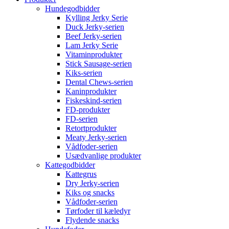
Hundegodbidder
Kylling Jerky Serie
Duck Jerky-serien
Beef Jerky-serien
Lam Jerky Serie
Vitaminprodukter
Stick Sausage-serien
Kiks-serien
Dental Chews-serien
Kaninprodukter
Fiskeskind-serien
FD-produkter
FD-serien
Retortprodukter
Meaty Jerky-serien
Vådfoder-serien
Usædvanlige produkter
Kattegodbidder
Kattegrus
Dry Jerky-serien
Kiks og snacks
Vådfoder-serien
Tørfoder til kæledyr
Flydende snacks