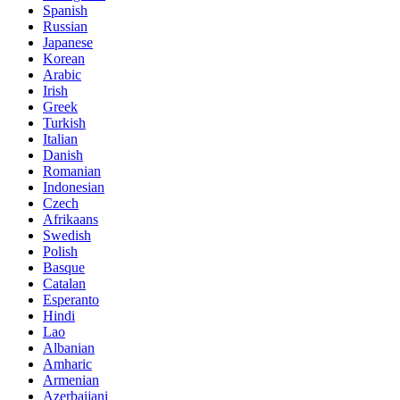
Spanish
Russian
Japanese
Korean
Arabic
Irish
Greek
Turkish
Italian
Danish
Romanian
Indonesian
Czech
Afrikaans
Swedish
Polish
Basque
Catalan
Esperanto
Hindi
Lao
Albanian
Amharic
Armenian
Azerbaijani