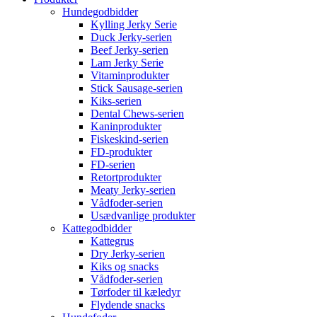
Hundegodbidder
Kylling Jerky Serie
Duck Jerky-serien
Beef Jerky-serien
Lam Jerky Serie
Vitaminprodukter
Stick Sausage-serien
Kiks-serien
Dental Chews-serien
Kaninprodukter
Fiskeskind-serien
FD-produkter
FD-serien
Retortprodukter
Meaty Jerky-serien
Vådfoder-serien
Usædvanlige produkter
Kattegodbidder
Kattegrus
Dry Jerky-serien
Kiks og snacks
Vådfoder-serien
Tørfoder til kæledyr
Flydende snacks