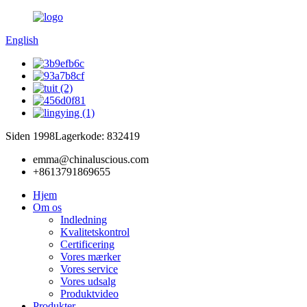
English
Siden 1998
Lagerkode: 832419
emma@chinaluscious.com
+8613791869655
Hjem
Om os
Indledning
Kvalitetskontrol
Certificering
Vores mærker
Vores service
Vores udsalg
Produktvideo
Produkter