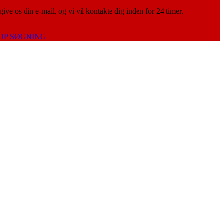
give os din e-mail, og vi vil kontakte dig inden for 24 timer.
OP SØGNING