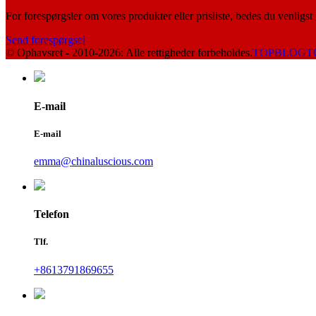
For forespørgsler om vores produkter eller prisliste, bedes du venligst 
Send forespørgsel
© Ophavsret - 2010-2026: Alle rettigheder forbeholdes.
TOPBLOG
T
E-mail
E-mail
emma@chinaluscious.com
Telefon
Tlf.
+8613791869655