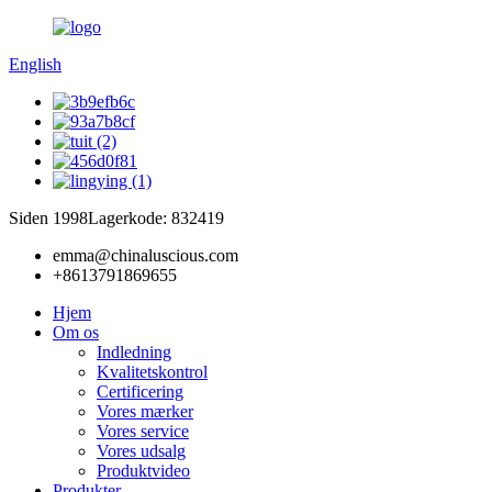
English
Siden 1998
Lagerkode: 832419
emma@chinaluscious.com
+8613791869655
Hjem
Om os
Indledning
Kvalitetskontrol
Certificering
Vores mærker
Vores service
Vores udsalg
Produktvideo
Produkter