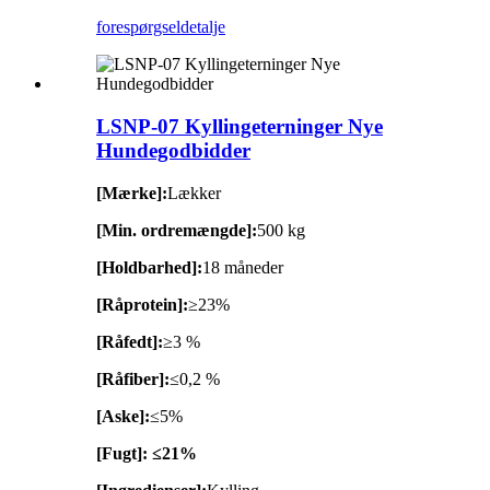
forespørgsel
detalje
LSNP-07 Kyllingeterninger Nye
Hundegodbidder
[Mærke]:
Lækker
[Min. ordremængde]:
500 kg
[Holdbarhed]:
18 måneder
[Råprotein]:
≥23%
[Råfedt]:
≥3 %
[Råfiber]:
≤0,2 %
[Aske]:
≤5%
[Fugt]: ≤21%