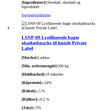
[Ingredienser]:
Oksekød, oksekød og
biprodukter
forespørgsel
detalje
LSNP-09 Lyofiliserede bagte
oksekødsnacks til hunde Private
Label
[Mærke]:
Lækker
[Min. ordremængde]:
500 kg
[Holdbarhed]:
18 måneder
[Råprotein]:
≥24%
[Råfedt]:
≥5 %
[Råfiber]:
≤0,2 %
[Aske]:
≤5%