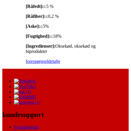
[Råfedt]:
≥5 %
[Råfiber]:
≤0,2 %
[Aske]:
≤5%
[Fugtighed]:
≤18%
[Ingredienser]:
Oksekød, oksekød og
biprodukter
forespørgsel
detalje
kundesupport
Produktguide