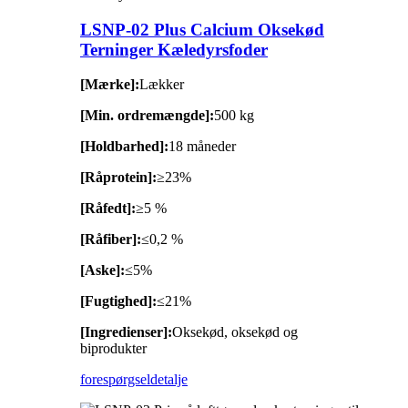
LSNP-02 Plus Calcium Oksekød
Terninger Kæledyrsfoder
[Mærke]:
Lækker
[Min. ordremængde]:
500 kg
[Holdbarhed]:
18 måneder
[Råprotein]:
≥23%
[Råfedt]:
≥5 %
[Råfiber]:
≤0,2 %
[Aske]:
≤5%
[Fugtighed]:
≤21%
[Ingredienser]:
Oksekød, oksekød og
biprodukter
forespørgsel
detalje