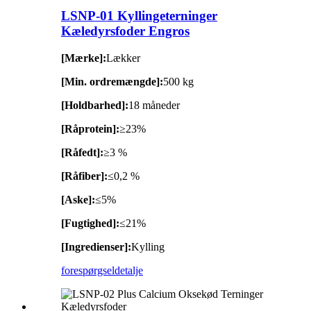
LSNP-01 Kyllingeterninger
Kæledyrsfoder Engros
[Mærke]:
Lækker
[Min. ordremængde]:
500 kg
[Holdbarhed]:
18 måneder
[Råprotein]:
≥23%
[Råfedt]:
≥3 %
[Råfiber]:
≤0,2 %
[Aske]:
≤5%
[Fugtighed]:
≤21%
[Ingredienser]:
Kylling
forespørgsel
detalje