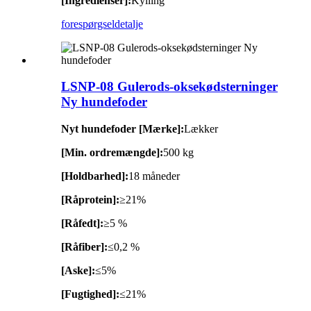
[Ingredienser]:
Kylling
forespørgsel
detalje
LSNP-08 Gulerods-oksekødsterninger
Ny hundefoder
Nyt hundefoder [Mærke]:
Lækker
[Min. ordremængde]:
500 kg
[Holdbarhed]:
18 måneder
[Råprotein]:
≥21%
[Råfedt]:
≥5 %
[Råfiber]:
≤0,2 %
[Aske]:
≤5%
[Fugtighed]:
≤21%