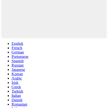
English
French
German
Portuguese
Spanish
Russian
Japanese
Korean
Arabic
Irish
Greek
Turkish
Italian
Danish
Romanian