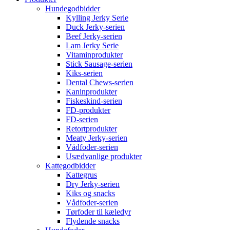
Hundegodbidder
Kylling Jerky Serie
Duck Jerky-serien
Beef Jerky-serien
Lam Jerky Serie
Vitaminprodukter
Stick Sausage-serien
Kiks-serien
Dental Chews-serien
Kaninprodukter
Fiskeskind-serien
FD-produkter
FD-serien
Retortprodukter
Meaty Jerky-serien
Vådfoder-serien
Usædvanlige produkter
Kattegodbidder
Kattegrus
Dry Jerky-serien
Kiks og snacks
Vådfoder-serien
Tørfoder til kæledyr
Flydende snacks