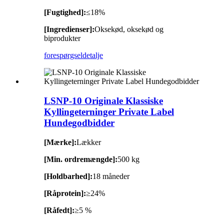
[Fugtighed]:
≤18%
[Ingredienser]:
Oksekød, oksekød og
biprodukter
forespørgsel
detalje
LSNP-10 Originale Klassiske
Kyllingeterninger Private Label
Hundegodbidder
[Mærke]:
Lækker
[Min. ordremængde]:
500 kg
[Holdbarhed]:
18 måneder
[Råprotein]:
≥24%
[Råfedt]:
≥5 %