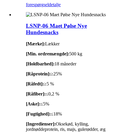
forespørgsel
detalje
LSNP-06 Maet Pølse Nye
Hundesnacks
[Mærke]:
Lækker
[Min. ordremængde]:
500 kg
[Holdbarhed]:
18 måneder
[Råprotein]:
≥25%
[Råfedt]:
≥5 %
[Råfiber]:
≤0,2 %
[Aske]:
≤5%
[Fugtighed]:
≤18%
[Ingredienser]:
Oksekød, kylling,
jordnøddeprotein, ris, majs, gulerødder, æg