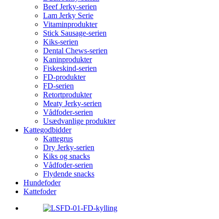
Beef Jerky-serien
Lam Jerky Serie
Vitaminprodukter
Stick Sausage-serien
Kiks-serien
Dental Chews-serien
Kaninprodukter
Fiskeskind-serien
FD-produkter
FD-serien
Retortprodukter
Meaty Jerky-serien
Vådfoder-serien
Usædvanlige produkter
Kattegodbidder
Kattegrus
Dry Jerky-serien
Kiks og snacks
Vådfoder-serien
Flydende snacks
Hundefoder
Kattefoder