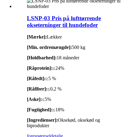
LSNP-03 Pris på lufttørrende
okseterninger til hundefoder
[Mærke]:
Lækker
[Min. ordremængde]:
500 kg
[Holdbarhed]:
18 måneder
[Råprotein]:
≥24%
[Råfedt]:
≥5 %
[Råfiber]:
≤0,2 %
[Aske]:
≤5%
[Fugtighed]:
≤18%
[Ingredienser]:
Oksekød, oksekød og
biprodukter
forespørgsel
detalje