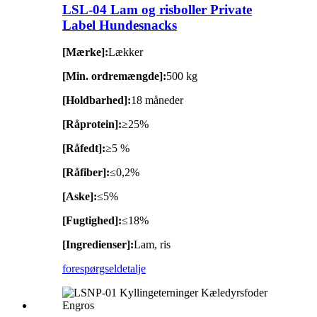
LSL-04 Lam og risboller Private
Label Hundesnacks
[Mærke]:
Lækker
[Min. ordremængde]:
500 kg
[Holdbarhed]:
18 måneder
[Råprotein]:
≥25%
[Råfedt]:
≥5 %
[Råfiber]:
≤0,2%
[Aske]:
≤5%
[Fugtighed]:
≤18%
[Ingredienser]:
Lam, ris
forespørgsel
detalje