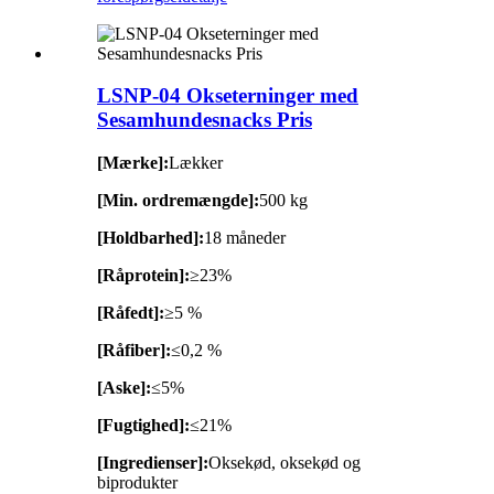
LSNP-04 Okseterninger med
Sesamhundesnacks Pris
[Mærke]:
Lækker
[Min. ordremængde]:
500 kg
[Holdbarhed]:
18 måneder
[Råprotein]:
≥23%
[Råfedt]:
≥5 %
[Råfiber]:
≤0,2 %
[Aske]:
≤5%
[Fugtighed]:
≤21%
[Ingredienser]:
Oksekød, oksekød og
biprodukter