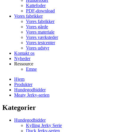
Hundefoder
Kattefoder
PDF-download
Vores fabrikker
Vores fabrikker
Vores gårde
Vores materiale
Vores værksteder
Vores testcenter
Vores udstyr
Kontakt os
Nyheder
Ressource
Emne
Hjem
Produkter
Hundegodbidder
Meaty Jerky-serien
Kategorier
Hundegodbidder
Kylling Jerky Serie
Duck Jerky-serien