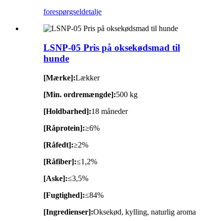
forespørgsel
detalje
LSNP-05 Pris på oksekødsmad til
hunde
[Mærke]:
Lækker
[Min. ordremængde]:
500 kg
[Holdbarhed]:
18 måneder
[Råprotein]:
≥6%
[Råfedt]:
≥2%
[Råfiber]:
≤1,2%
[Aske]:
≤3,5%
[Fugtighed]:
≤84%
[Ingredienser]:
Oksekød, kylling, naturlig aroma