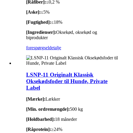
[Råfiber]:
≤0,2 %
[Aske]:
≤5%
[Fugtighed]:
≤18%
[Ingredienser]:
Oksekød, oksekød og
biprodukter
forespørgsel
detalje
LSNP-11 Originalt Klassisk
Oksekødsfoder til Hunde, Private
Label
[Mærke]:
Lækker
[Min. ordremængde]:
500 kg
[Holdbarhed]:
18 måneder
[Råprotein]:
≥24%