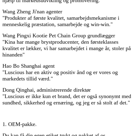
hjælp til markedsudvikling og promovering."
Wang Zheng Ji'nan agenter
"Produkter af første kvalitet, samarbejdsmekanisme i
menneskelig præstation, samarbejde og win-win."
Wang Pingxi Kootie Pet Chain Group grundlægger
"Kina har mange brystproducenter, den førsteklasses
kvalitet er lækker, vi har samarbejdet i mange år, stoler på
hinanden"
Hao Bo Shanghai agent
"Luscious har en aktiv og positiv ånd og er vores og
markedets tillid værd."
Dong Qinghai, administrerende direktør
"Luscious er ikke kun et brand, det er også synonymt med
sundhed, sikkerhed og ernæring, og jeg er så stolt af det."
1. OEM-pakke.
Du kan få din egen etiket trykt og pakket af os.