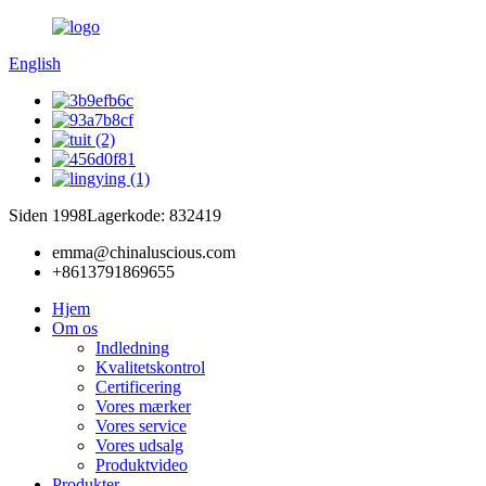
English
Siden 1998
Lagerkode: 832419
emma@chinaluscious.com
+8613791869655
Hjem
Om os
Indledning
Kvalitetskontrol
Certificering
Vores mærker
Vores service
Vores udsalg
Produktvideo
Produkter