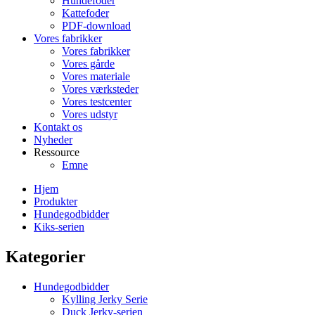
Hundefoder
Kattefoder
PDF-download
Vores fabrikker
Vores fabrikker
Vores gårde
Vores materiale
Vores værksteder
Vores testcenter
Vores udstyr
Kontakt os
Nyheder
Ressource
Emne
Hjem
Produkter
Hundegodbidder
Kiks-serien
Kategorier
Hundegodbidder
Kylling Jerky Serie
Duck Jerky-serien