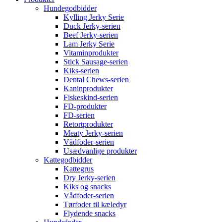
Hundegodbidder
Kylling Jerky Serie
Duck Jerky-serien
Beef Jerky-serien
Lam Jerky Serie
Vitaminprodukter
Stick Sausage-serien
Kiks-serien
Dental Chews-serien
Kaninprodukter
Fiskeskind-serien
FD-produkter
FD-serien
Retortprodukter
Meaty Jerky-serien
Vådfoder-serien
Usædvanlige produkter
Kattegodbidder
Kattegrus
Dry Jerky-serien
Kiks og snacks
Vådfoder-serien
Tørfoder til kæledyr
Flydende snacks