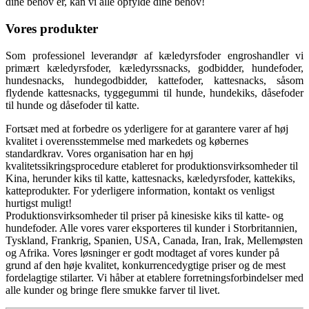
dine behov er, kan vi alle opfylde dine behov!
Vores produkter
Som professionel leverandør af kæledyrsfoder engroshandler vi
primært kæledyrsfoder, kæledyrssnacks, godbidder, hundefoder,
hundesnacks, hundegodbidder, kattefoder, kattesnacks, såsom
flydende kattesnacks, tyggegummi til hunde, hundekiks, dåsefoder
til hunde og dåsefoder til katte.
Fortsæt med at forbedre os yderligere for at garantere varer af høj
kvalitet i overensstemmelse med markedets og købernes
standardkrav. Vores organisation har en høj
kvalitetssikringsprocedure etableret for produktionsvirksomheder til
Kina, herunder kiks til katte, kattesnacks, kæledyrsfoder, kattekiks,
katteprodukter. For yderligere information, kontakt os venligst
hurtigst muligt!
Produktionsvirksomheder til priser på kinesiske kiks til katte- og
hundefoder. Alle vores varer eksporteres til kunder i Storbritannien,
Tyskland, Frankrig, Spanien, USA, Canada, Iran, Irak, Mellemøsten
og Afrika. Vores løsninger er godt modtaget af vores kunder på
grund af den høje kvalitet, konkurrencedygtige priser og de mest
fordelagtige stilarter. Vi håber at etablere forretningsforbindelser med
alle kunder og bringe flere smukke farver til livet.