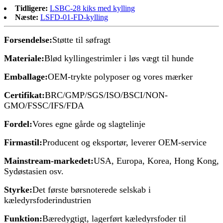
Tidligere:
LSBC-28 kiks med kylling
Næste:
LSFD-01-FD-kylling
Forsendelse:
Støtte til søfragt
Materiale:
Blød kyllingestrimler i løs vægt til hunde
Emballage:
OEM-trykte polyposer og vores mærker
Certifikat:
BRC/GMP/SGS/ISO/BSCI/NON-
GMO/FSSC/IFS/FDA
Fordel:
Vores egne gårde og slagtelinje
Firmastil:
Producent og eksportør, leverer OEM-service
Mainstream-markedet:
USA, Europa, Korea, Hong Kong,
Sydøstasien osv.
Styrke:
Det første børsnoterede selskab i
kæledyrsfoderindustrien
Funktion:
Bæredygtigt, lagerført kæledyrsfoder til