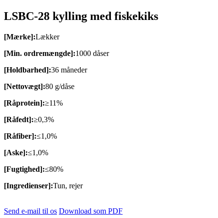
LSBC-28 kylling med fiskekiks
[Mærke]:
Lækker
[Min. ordremængde]:
1000 dåser
[Holdbarhed]:
36 måneder
[Nettovægt]:
80 g/dåse
[Råprotein]:
≥11%
[Råfedt]:
≥0,3%
[Råfiber]:
≤1,0%
[Aske]:
≤1,0%
[Fugtighed]:
≤80%
[Ingredienser]:
Tun, rejer
Send e-mail til os
Download som PDF