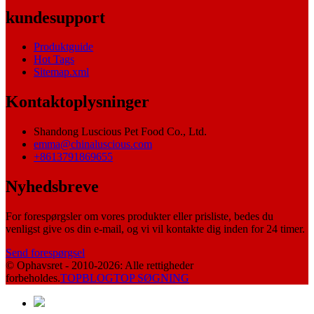
kundesupport
Produktguide
Hot Tags
Sitemap.xml
Kontaktoplysninger
Shandong Luscious Pet Food Co., Ltd.
emma@chinaluscious.com
+8613791869655
Nyhedsbreve
For forespørgsler om vores produkter eller prisliste, bedes du
venligst give os din e-mail, og vi vil kontakte dig inden for 24 timer.
Send forespørgsel
© Ophavsret - 2010-2026: Alle rettigheder
forbeholdes.
TOPBLOG
TOP SØGNING