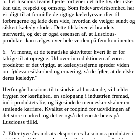
5. I et luscious teams hjerte fortjener det lille liv, der ikke
kan tale, respekt og omsorg. Som fødevarevirksomhed har
vi pligt til at formidle de rigtige kæledyrsværdier til
forbrugerne og lade dem vide, hvordan de vælger sundt og
sikkert kæledyrsfoder. Dette tilskriver vi brandets
merværdi, og det er også essensen af, at Luscious-
produkter kan sælges over hele verden på fem kontinenter.
6. "Vi mente, at de tematiske aktiviteter hvert år er for
talrige til at opregne. Ud over introduktionen af ​​vores
produkter er det vigtigt, at kæledyrsejerne spreder viden
om fødevaresikkerhed og ernæring, så de føler, at de elsker
deres kæledyr."
Herfra går Luscious til tusindvis af husstande, vi hælder
frygten for kærlighed, en solopgang i industrien fremad,
ind i produktets liv, og ligesindede mennesker skaber en
strålende karriere. Kvalitet er fodpind for udviklingen af ​​
det store marked, og det er også det eneste bevis på
Lusciouss tillid.
7. Efter tyve års indsats eksporteres Lusciouss produkter i