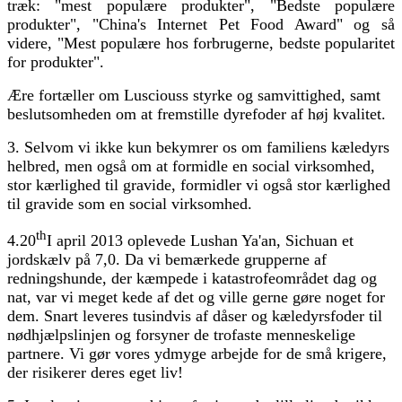
træk: "mest populære produkter", "Bedste populære
produkter", "China's Internet Pet Food Award" og så
videre, "Mest populære hos forbrugerne, bedste popularitet
for produkter".
Ære fortæller om Lusciouss styrke og samvittighed, samt
beslutsomheden om at fremstille dyrefoder af høj kvalitet.
3. Selvom vi ikke kun bekymrer os om familiens kæledyrs
helbred, men også om at formidle en social virksomhed,
stor kærlighed til gravide, formidler vi også stor kærlighed
til gravide som en social virksomhed.
th
4.20
I april 2013 oplevede Lushan Ya'an, Sichuan et
jordskælv på 7,0. Da vi bemærkede grupperne af
redningshunde, der kæmpede i katastrofeområdet dag og
nat, var vi meget kede af det og ville gerne gøre noget for
dem. Snart leveres tusindvis af dåser og kæledyrsfoder til
nødhjælpslinjen og forsyner de trofaste menneskelige
partnere. Vi gør vores ydmyge arbejde for de små krigere,
der risikerer deres eget liv!