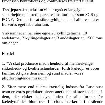
Processen kontrolleres og kontrolleres fra start til slut.
Tredjepartsinspektion:
Vi har også et langsigtet
samarbejde med tredjeparts testinstitutioner som SGS og
PONY. Dette er for at sikre gyldigheden af ​​alle resultater
fra vores eget laboratorium.
Virksomheden har sine egne 20 kyllingefarme, 10
andefarme, 2 kyllingeslagterier, 3 andeslagterier, 1500 tons
om dagen.
Fordel
1. "Vi skal producere mad i henhold til menneskelige
sikkerheds- og kvalitetsstandarder, fordi kæledyr er vores
familie. At give dem nem og sund mad er vores
pligtforpligtende mission!"
2. Efter mere end ti års utrættelig indsats fra Lusciouss
team er vores produkter blevet anerkendt af størstedelen af ​​
dem, der elsker kæledyr. Inden for alle former for
kæledyrsfoder blomstrer Luscious-mærkerne i strålende