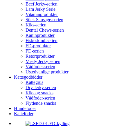
Beef Jerky-serien
Lam Jerky Serie
Vitaminprodukter
Stick Sausage-serien
Kiks-serien
Dental Chews-serien
Kaninprodukter
Fiskeskind-serien
FD-produkter
FD-serien
Retortprodukter
Meaty Jerky-serien
Vådfoder-serien
Usædvanlige produkter
Kattegodbidder
Kattegrus
Dry Jerky-serien
Kiks og snacks
Vådfoder-serien
Flydende snacks
Hundefoder
Kattefoder