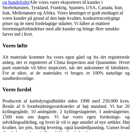
og hundefoder
Alle vores varer eksporteres til kunder i
Storbritannien, Tyskland, Frankrig, Spanien, USA, Canada, Iran,
Irak, Mellemøsten og Afrika. Vores løsninger er godt modtaget af
vores kunder på grund af den høje kvalitet, konkurrencedygtige
priser og de mest fordelagtige stilarter. Vi håber at etablere
forretningsforbindelser med alle kunder og bringe flere smukke
farver ind i livet.
Vores løfte
Alt materiale kommer fra vores egen gård og fra det registrerede
anlæg, der er registreret af China Inspection and Quarantine. Hvert
parti materiale vil blive inspiceret, når det ankommer til fabrikken.
For at sikre, at de materialer, vi bruger, er 100% naturlige og
sundhedsvenlige.
Vores fordel
Producent af kæledyrsgodbidder siden 1998 med 250.000 kvm.
Består af 6 forarbejdningsværksteder af høj standard. Vi har 20
kyllingegårde, 10 andegårde, 2 kyllingeslagterier, 3 andeslagterier,
1500 tons om dagen. Vi har vores egen forsknings- og
udviklingsafdeling, og hvert år vil vi øge antallet af nye artikler. Høj
kvalitet, lav pris, hurtig levering, også kundetilpasning. Uanset hvad