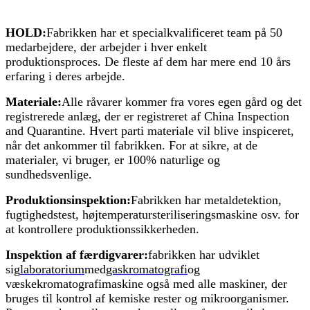
HOLD:
Fabrikken har et specialkvalificeret team på 50
medarbejdere, der arbejder i hver enkelt
produktionsproces. De fleste af dem har mere end 10 års
erfaring i deres arbejde.
Materiale:
Alle råvarer kommer fra vores egen gård og det
registrerede anlæg, der er registreret af China Inspection
and Quarantine. Hvert parti materiale vil blive inspiceret,
når det ankommer til fabrikken. For at sikre, at de
materialer, vi bruger, er 100% naturlige og
sundhedsvenlige.
Produktionsinspektion:
Fabrikken har metaldetektion,
fugtighedstest, højtemperatursteriliseringsmaskine osv. for
at kontrollere produktionssikkerheden.
Inspektion af færdigvarer:
fabrikken har udviklet
sig
laboratorium
med
gaskromatografi
og
væskekromatografimaskine også med alle maskiner, der
bruges til kontrol af kemiske rester og mikroorganismer.