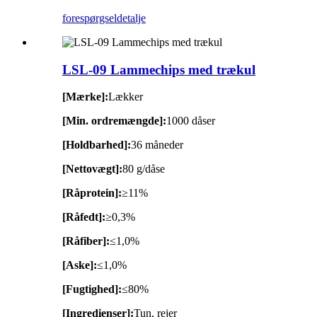
forespørgsel
detalje
LSL-09 Lammechips med trækul
[Mærke]:
Lækker
[Min. ordremængde]:
1000 dåser
[Holdbarhed]:
36 måneder
[Nettovægt]:
80 g/dåse
[Råprotein]:
≥11%
[Råfedt]:
≥0,3%
[Råfiber]:
≤1,0%
[Aske]:
≤1,0%
[Fugtighed]:
≤80%
[Ingredienser]:
Tun, rejer