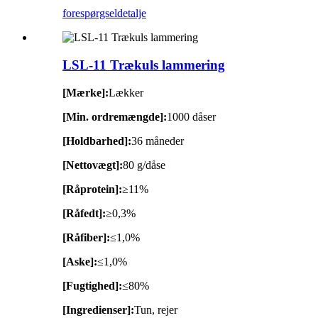
forespørgsel
detalje
LSL-11 Trækuls lammering
[Mærke]:
Lækker
[Min. ordremængde]:
1000 dåser
[Holdbarhed]:
36 måneder
[Nettovægt]:
80 g/dåse
[Råprotein]:
≥11%
[Råfedt]:
≥0,3%
[Råfiber]:
≤1,0%
[Aske]:
≤1,0%
[Fugtighed]:
≤80%
[Ingredienser]:
Tun, rejer