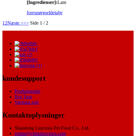
[Ingredienser]:
Lam
forespørgsel
detalje
1
2
Næste >
>>
Side 1 / 2
kundesupport
Produktguide
Hot Tags
Sitemap.xml
Kontaktoplysninger
Shandong Luscious Pet Food Co., Ltd.
emma@chinaluscious.com