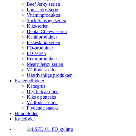
Beef Jerky-serien
Lam Jerky Serie
Vitaminprodukter
Stick Sausage-serien
Kiks-serien
Dental Chews-serien
Kaninprodukter
Fiskeskind-serien
FD-produkter
FD-serien
Retortprodukter
Meaty Jerky-serien
Vådfoder-serien
Usædvanlige produkter
Kattegodbidder
Kattegrus
Dry Jerky-serien
Kiks og snacks
Vådfoder-serien
Flydende snacks
Hundefoder
Kattefoder