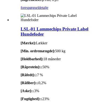
forespørgsel
detalje
LSL-01 Lammechips Private Label
Hundefoder
[Mærke]:
Lækker
[Min. ordremængde]:
500 kg
[Holdbarhed]:
18 måneder
[Råprotein]:
≥50%
[Råfedt]:
≥7 %
[Råfiber]:
≤0,2%
[Aske]:
≤3%
[Fugtighed]:
≤23%