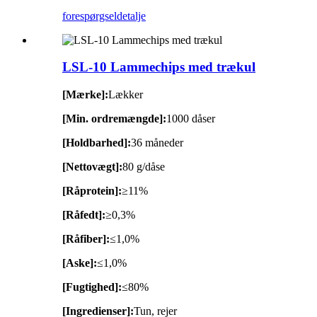
forespørgsel
detalje
LSL-10 Lammechips med trækul
[Mærke]:
Lækker
[Min. ordremængde]:
1000 dåser
[Holdbarhed]:
36 måneder
[Nettovægt]:
80 g/dåse
[Råprotein]:
≥11%
[Råfedt]:
≥0,3%
[Råfiber]:
≤1,0%
[Aske]:
≤1,0%
[Fugtighed]:
≤80%
[Ingredienser]:
Tun, rejer