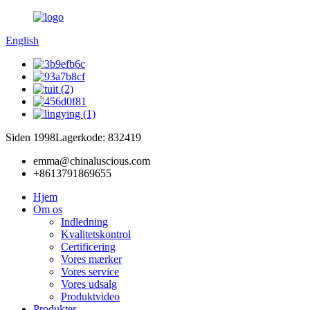
English
Siden 1998
Lagerkode: 832419
emma@chinaluscious.com
+8613791869655
Hjem
Om os
Indledning
Kvalitetskontrol
Certificering
Vores mærker
Vores service
Vores udsalg
Produktvideo
Produkter