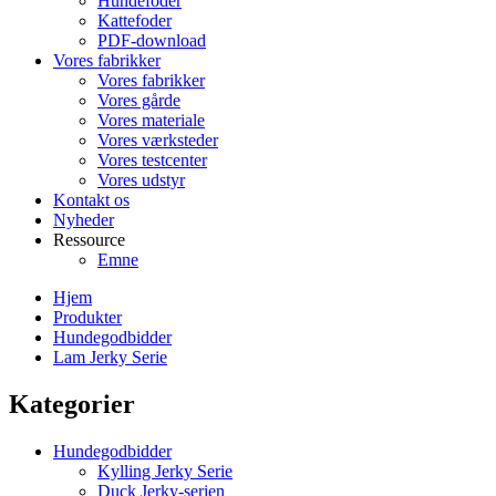
Hundefoder
Kattefoder
PDF-download
Vores fabrikker
Vores fabrikker
Vores gårde
Vores materiale
Vores værksteder
Vores testcenter
Vores udstyr
Kontakt os
Nyheder
Ressource
Emne
Hjem
Produkter
Hundegodbidder
Lam Jerky Serie
Kategorier
Hundegodbidder
Kylling Jerky Serie
Duck Jerky-serien