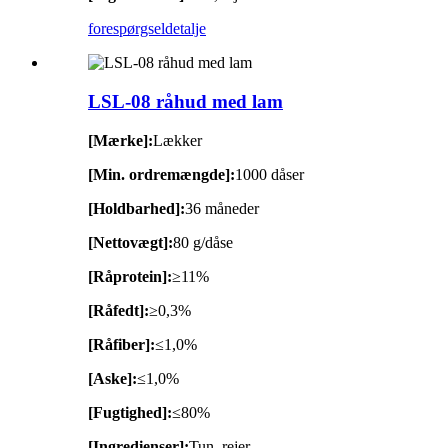
forespørgsel
detalje
LSL-08 råhud med lam
[Mærke]:
Lækker
[Min. ordremængde]:
1000 dåser
[Holdbarhed]:
36 måneder
[Nettovægt]:
80 g/dåse
[Råprotein]:
≥11%
[Råfedt]:
≥0,3%
[Råfiber]:
≤1,0%
[Aske]:
≤1,0%
[Fugtighed]:
≤80%
[Ingredienser]:
Tun, rejer