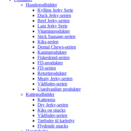
Hundegodbidder
Kylling Jerky Serie
Duck Jerky-serien
Beef Jerky-serien
Lam Jerky Serie
Vitaminprodukter
Stick Sausage-serien
Kiks-serien
Dental Chews-serien
Kaninprodukter
Fiskeskind-serien
FD-produkter
FD-serien
Retortprodukter
Meaty Jerky-serien
Vådfoder-serien
Usædvanlige produkter
Kattegodbidder
Kattegrus
Dry Jerky-serien
Kiks og snacks
Vådfoder-serien
Tørfoder til kæledyr
Flydende snacks