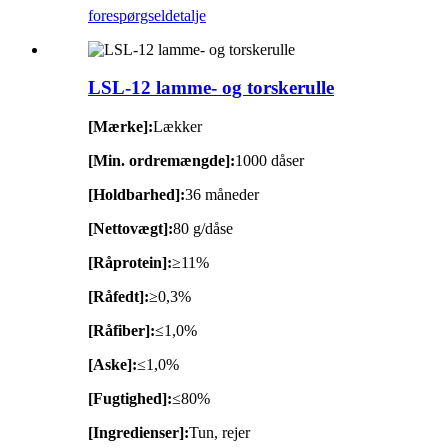
forespørgsel
detalje
LSL-12 lamme- og torskerulle
[Mærke]:
Lækker
[Min. ordremængde]:
1000 dåser
[Holdbarhed]:
36 måneder
[Nettovægt]:
80 g/dåse
[Råprotein]:
≥11%
[Råfedt]:
≥0,3%
[Råfiber]:
≤1,0%
[Aske]:
≤1,0%
[Fugtighed]:
≤80%
[Ingredienser]:
Tun, rejer