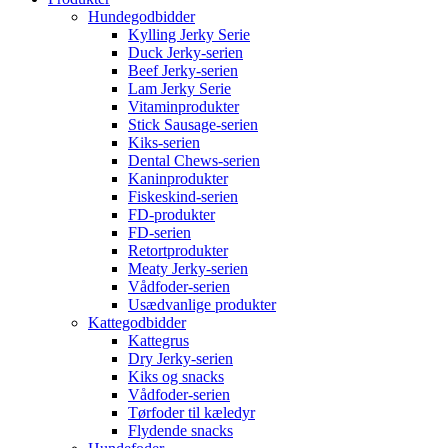
Hundegodbidder
Kylling Jerky Serie
Duck Jerky-serien
Beef Jerky-serien
Lam Jerky Serie
Vitaminprodukter
Stick Sausage-serien
Kiks-serien
Dental Chews-serien
Kaninprodukter
Fiskeskind-serien
FD-produkter
FD-serien
Retortprodukter
Meaty Jerky-serien
Vådfoder-serien
Usædvanlige produkter
Kattegodbidder
Kattegrus
Dry Jerky-serien
Kiks og snacks
Vådfoder-serien
Tørfoder til kæledyr
Flydende snacks