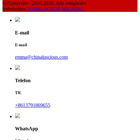
© Ophavsret - 2010-2026: Alle rettigheder
forbeholdes.
TOPBLOG
TOP SØGNING
E-mail
E-mail
emma@chinaluscious.com
Telefon
Tlf.
+8613791869655
WhatsApp