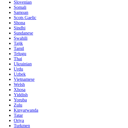
Slovenian
Somali
Samoan
Scots Gaelic
Shona
Sindhi
Sundanese
Swahili
Tajik
Tamil
Telugu
Thai
Ukrainian
Urdu
Uzbek
Vietnamese
Welsh
Xhosa
Yiddish
Yoruba
Zulu
Kinyarwanda
Tatar
Oriya
Turkmen