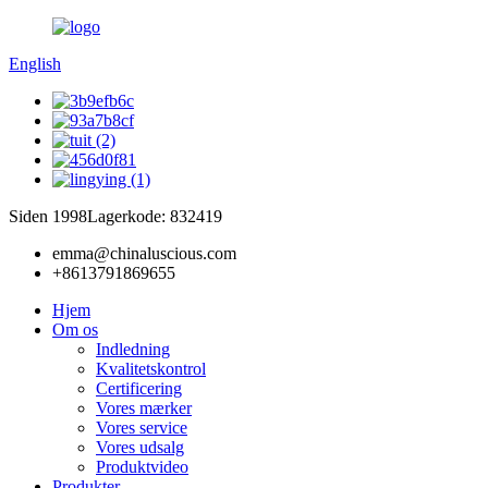
English
Siden 1998
Lagerkode: 832419
emma@chinaluscious.com
+8613791869655
Hjem
Om os
Indledning
Kvalitetskontrol
Certificering
Vores mærker
Vores service
Vores udsalg
Produktvideo
Produkter