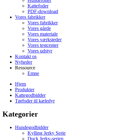
Hundefoder
Kattefoder
PDF-download
Vores fabrikker
Vores fabrikker
Vores gårde
Vores materiale
Vores værksteder
Vores testcenter
Vores udstyr
Kontakt os
Nyheder
Ressource
Emne
Hjem
Produkter
Kattegodbidder
Tørfoder til kæledyr
Kategorier
Hundegodbidder
Kylling Jerky Serie
Duck Jerky-serien