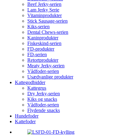
Beef Jerky-serien
Lam Jerky Serie
Vitaminprodukter
Stick Sausage-serien
Kiks-serien
Dental Chews-serien
Kaninprodukter
Fiskeskind-serien
FD-produkter
FD-serien
Retortprodukter
Meaty Jerky-serien
Vådfoder-serien
Usædvanlige produkter
Kattegodbidder
Kattegrus
Dry Jerky-serien
Kiks og snacks
Vådfoder-serien
Flydende snacks
Hundefoder
Kattefoder