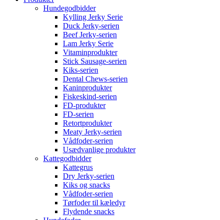
Hundegodbidder
Kylling Jerky Serie
Duck Jerky-serien
Beef Jerky-serien
Lam Jerky Serie
Vitaminprodukter
Stick Sausage-serien
Kiks-serien
Dental Chews-serien
Kaninprodukter
Fiskeskind-serien
FD-produkter
FD-serien
Retortprodukter
Meaty Jerky-serien
Vådfoder-serien
Usædvanlige produkter
Kattegodbidder
Kattegrus
Dry Jerky-serien
Kiks og snacks
Vådfoder-serien
Tørfoder til kæledyr
Flydende snacks