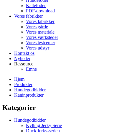
Hundefoder
Kattefoder
PDF-download
Vores fabrikker
Vores fabrikker
Vores gårde
Vores materiale
Vores værksteder
Vores testcenter
Vores udstyr
Kontakt os
Nyheder
Ressource
Emne
Hjem
Produkter
Hundegodbidder
Kaninprodukter
Kategorier
Hundegodbidder
Kylling Jerky Serie
Duck Jerky-serien