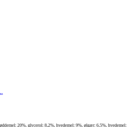
..
øddemel: 20%, glycerol: 8,2%, hvedemel: 9%, ølgær: 6,5%, hvedemel: 5