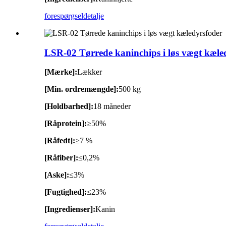
forespørgsel
detalje
LSR-02 Tørrede kaninchips i løs vægt kæle
[Mærke]:
Lækker
[Min. ordremængde]:
500 kg
[Holdbarhed]:
18 måneder
[Råprotein]:
≥50%
[Råfedt]:
≥7 %
[Råfiber]:
≤0,2%
[Aske]:
≤3%
[Fugtighed]:
≤23%
[Ingredienser]:
Kanin