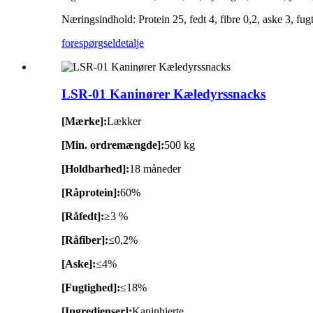
Næringsindhold: Protein 25, fedt 4, fibre 0,2, aske 3, fug
forespørgsel
detalje
LSR-01 Kaninører Kæledyrssnacks
[Mærke]:
Lækker
[Min. ordremængde]:
500 kg
[Holdbarhed]:
18 måneder
[Råprotein]:
60%
[Råfedt]:
≥3 %
[Råfiber]:
≤0,2%
[Aske]:
≤4%
[Fugtighed]:
≤18%
[Ingredienser]:
Kaninhjerte