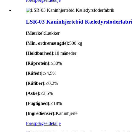
forespørgsel
detalje
LSR-03 Kaninhjertebid Kæledyrsfoderfabr
[Mærke]:
Lækker
[Min. ordremængde]:
500 kg
[Holdbarhed]:
18 måneder
[Råprotein]:
≥30%
[Råfedt]:
≥4,5%
[Råfiber]:
≤0,2%
[Aske]:
≤3,5%
[Fugtighed]:
≤18%
[Ingredienser]:
Kaninhjerte
forespørgsel
detalje