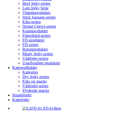
Beef Jerky-serien
Lam Jerky Serie
Vitaminprodukter
Stick Sausage-serien
Kiks-serien
Dental Chews-serien
Kaninprodukter
Fiskeskind-serien
FD-produkter
FD-serien
Retortprodukter
Meaty Jerky-serien
Vådfoder-serien
Usædvanlige produkter
Kattegodbidder
Kattegrus
Dry Jerky-serien
Kiks og snacks
Vådfoder-serien
Flydende snacks
Hundefoder
Kattefoder