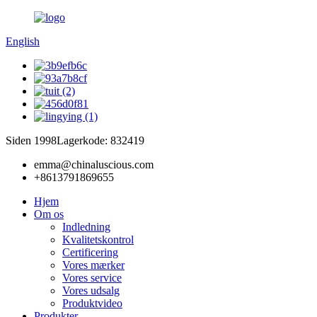
English
Siden 1998
Lagerkode: 832419
emma@chinaluscious.com
+8613791869655
Hjem
Om os
Indledning
Kvalitetskontrol
Certificering
Vores mærker
Vores service
Vores udsalg
Produktvideo
Produkter