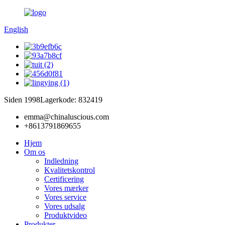
English
Siden 1998
Lagerkode: 832419
emma@chinaluscious.com
+8613791869655
Hjem
Om os
Indledning
Kvalitetskontrol
Certificering
Vores mærker
Vores service
Vores udsalg
Produktvideo
Produkter