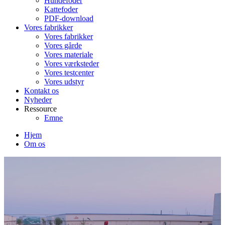
Hundefoder
Kattefoder
PDF-download
Vores fabrikker
Vores fabrikker
Vores gårde
Vores materiale
Vores værksteder
Vores testcenter
Vores udstyr
Kontakt os
Nyheder
Ressource
Emne
Hjem
Om os