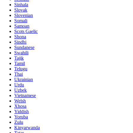
Sinhala
Slovak
Slovenian
Somali
Samoan
Scots Gaelic
Shona
Sindhi
Sundanese
Swahili
Tajik
Tamil
Telugu
Thai
Ukrainian
Urdu
Uzbek
Vietnamese
Welsh
Xhosa
Yiddish
Yoruba
Zulu
Kinyarwanda
Tatar