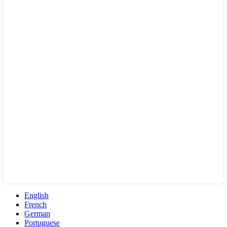
English
French
German
Portuguese