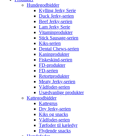
Hundegodbidder
Kylling Jerky Serie
Duck Jerky-serien
Beef Jerky-serien
Lam Jerky Serie
Vitaminprodukter
Stick Sausage-serien
Kiks-serien
Dental Chews-serien
Kaninprodukter
Fiskeskind-serien
FD-produkter
FD-serien
Retortprodukter
Meaty Jerky-serien
Vådfoder-serien
Usædvanlige produkter
Kattegodbidder
Kattegrus
Dry Jerky-serien
Kiks og snacks
Vådfoder-serien
Tørfoder til kæledyr
Flydende snacks