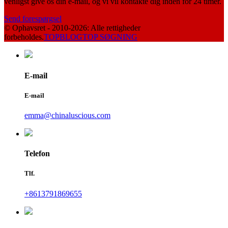
venligst give os din e-mail, og vi vil kontakte dig inden for 24 timer.
Send forespørgsel
© Ophavsret - 2010-2026: Alle rettigheder
forbeholdes.
TOPBLOG
TOP SØGNING
E-mail
E-mail
emma@chinaluscious.com
Telefon
Tlf.
+8613791869655