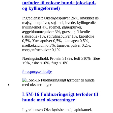
tørfoder til voksne hunde (oksekød-
og kyllingeformel)
Ingredienser: Oksekødspulver 26%, knækket ris,
majsglutenpulver, sojamel, hvede, kyllingeolie,
kyllingemel 4%, roemel, ølgærpulver,
æggeblommepulver 3%, græskar, fiskeolie
(lakseolie) 1%, spirulinapulver 1%, kaprifolie
0,5%, Yuccapulver 0,5%, plantagea 0,5%,
mælkekalcium 0,3%, tranebærpulver 0,2%,
morgenfruepulver 0,1%
Næringsindhold: Protein ≥18%, fedt ≥10%, fibre
≤9%, aske ≤10%, fugt ≤10%
forespørgsel
detalje
LSM-16 Fuldnæringsrigt tørfoder til
hunde med okseterninger
Ingredienser: Oksekødsbenmel, tapiokamel,