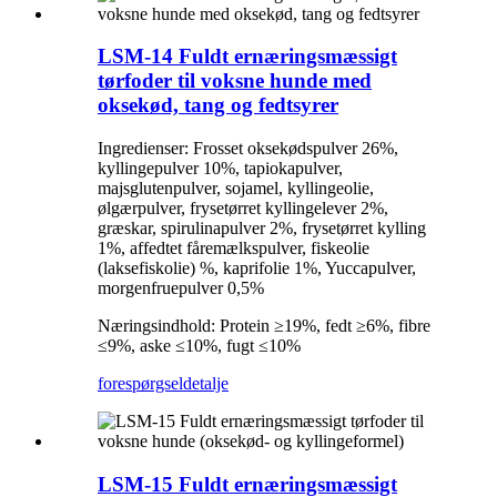
LSM-14 Fuldt ernæringsmæssigt
tørfoder til voksne hunde med
oksekød, tang og fedtsyrer
Ingredienser: Frosset oksekødspulver 26%,
kyllingepulver 10%, tapiokapulver,
majsglutenpulver, sojamel, kyllingeolie,
ølgærpulver, frysetørret kyllingelever 2%,
græskar, spirulinapulver 2%, frysetørret kylling
1%, affedtet fåremælkspulver, fiskeolie
(laksefiskolie) %, kaprifolie 1%, Yuccapulver,
morgenfruepulver 0,5%
Næringsindhold: Protein ≥19%, fedt ≥6%, fibre
≤9%, aske ≤10%, fugt ≤10%
forespørgsel
detalje
LSM-15 Fuldt ernæringsmæssigt