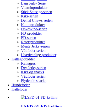
Lam Jerky Serie
Vitaminprodukter
Stick Sausage-serien
Kiks-serien
Dental Chews-serien
Kaninprodukter
Fiskeskind-serien
FD-produkter
FD-serien
Retortprodukter
Meaty Jerky-serien
Vådfoder-serien
Usædvanlige produkter
Kattegodbidder
Kattegrus
Dry Jerky-serien
Kiks og snacks
Vådfoder-serien
Flydende snacks
Hundefoder
Kattefoder
LSFD-01-FD-kylling