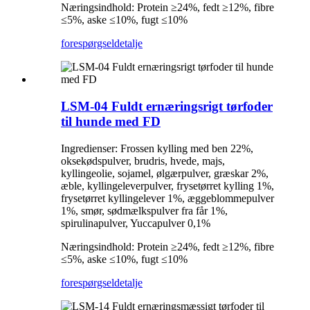
Næringsindhold: Protein ≥24%, fedt ≥12%, fibre
≤5%, aske ≤10%, fugt ≤10%
forespørgsel
detalje
LSM-04 Fuldt ernæringsrigt tørfoder
til hunde med FD
Ingredienser: Frossen kylling med ben 22%,
oksekødspulver, brudris, hvede, majs,
kyllingeolie, sojamel, ølgærpulver, græskar 2%,
æble, kyllingeleverpulver, frysetørret kylling 1%,
frysetørret kyllingelever 1%, æggeblommepulver
1%, smør, sødmælkspulver fra får 1%,
spirulinapulver, Yuccapulver 0,1%
Næringsindhold: Protein ≥24%, fedt ≥12%, fibre
≤5%, aske ≤10%, fugt ≤10%
forespørgsel
detalje