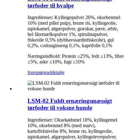
tørfoder til hvalpe
Ingredienser: Kyllingepulver 26%, oksebenmel
10% (med pillet pulp), brune ris, kyllingeolie,
tapiokamel, ølgærpulver, græskar, pære, æble,
hel fåremælkspulver 1%, spirulinapulver,
fiskeolie 0,5% (dybhavssardinfiskeolie), gul
0,2%, codonginseng 0,1%, kaprifolie 0,1%
Næringsindhold: Protein ≥25%, fedt ≥13%, fibre
≤5%, aske ≤10%, fugt ≤10%
forespørgsel
detalje
LSM-02 Fuldt ernæringsmæssigt
tørfoder til voksne hunde
Ingredienser: Oksekødsmel 18%, kyllingemel
10%, oksebenmel 8% (med marv),
kartoffelstivelse 8%, brune ris, kyllingeolie,
tapiokamel, ølgærpulver, kyllingeleverpulver,