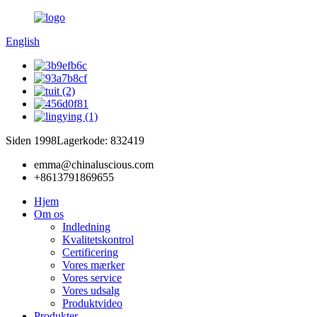
English
Siden 1998
Lagerkode: 832419
emma@chinaluscious.com
+8613791869655
Hjem
Om os
Indledning
Kvalitetskontrol
Certificering
Vores mærker
Vores service
Vores udsalg
Produktvideo
Produkter