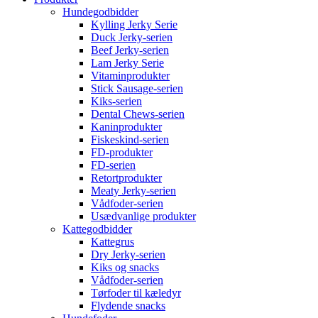
Hundegodbidder
Kylling Jerky Serie
Duck Jerky-serien
Beef Jerky-serien
Lam Jerky Serie
Vitaminprodukter
Stick Sausage-serien
Kiks-serien
Dental Chews-serien
Kaninprodukter
Fiskeskind-serien
FD-produkter
FD-serien
Retortprodukter
Meaty Jerky-serien
Vådfoder-serien
Usædvanlige produkter
Kattegodbidder
Kattegrus
Dry Jerky-serien
Kiks og snacks
Vådfoder-serien
Tørfoder til kæledyr
Flydende snacks