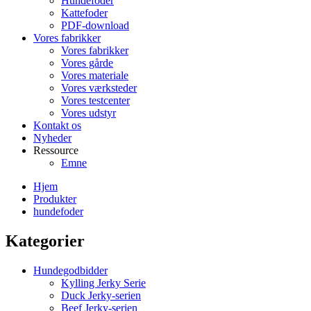
Hundefoder
Kattefoder
PDF-download
Vores fabrikker
Vores fabrikker
Vores gårde
Vores materiale
Vores værksteder
Vores testcenter
Vores udstyr
Kontakt os
Nyheder
Ressource
Emne
Hjem
Produkter
hundefoder
Kategorier
Hundegodbidder
Kylling Jerky Serie
Duck Jerky-serien
Beef Jerky-serien