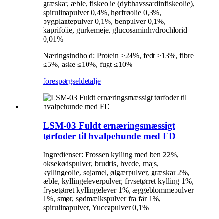
græskar, æble, fiskeolie (dybhavssardinfiskeolie),
spirulinapulver 0,4%, hørfrøolie 0,3%,
bygplantepulver 0,1%, benpulver 0,1%,
kaprifolie, gurkemeje, glucosaminhydrochlorid
0,01%
Næringsindhold: Protein ≥24%, fedt ≥13%, fibre
≤5%, aske ≤10%, fugt ≤10%
forespørgsel
detalje
LSM-03 Fuldt ernæringsmæssigt
tørfoder til hvalpehunde med FD
Ingredienser: Frossen kylling med ben 22%,
oksekødspulver, brudris, hvede, majs,
kyllingeolie, sojamel, ølgærpulver, græskar 2%,
æble, kyllingeleverpulver, frysetørret kylling 1%,
frysetørret kyllingelever 1%, æggeblommepulver
1%, smør, sødmælkspulver fra får 1%,
spirulinapulver, Yuccapulver 0,1%