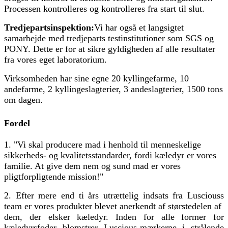
Processen kontrolleres og kontrolleres fra start til slut.
Tredjepartsinspektion:
Vi har også et langsigtet
samarbejde med tredjeparts testinstitutioner som SGS og
PONY. Dette er for at sikre gyldigheden af ​​alle resultater
fra vores eget laboratorium.
Virksomheden har sine egne 20 kyllingefarme, 10
andefarme, 2 kyllingeslagterier, 3 andeslagterier, 1500 tons
om dagen.
Fordel
1. "Vi skal producere mad i henhold til menneskelige
sikkerheds- og kvalitetsstandarder, fordi kæledyr er vores
familie. At give dem nem og sund mad er vores
pligtforpligtende mission!"
2. Efter mere end ti års utrættelig indsats fra Lusciouss
team er vores produkter blevet anerkendt af størstedelen af ​​
dem, der elsker kæledyr. Inden for alle former for
kæledyrsfoder blomstrer Luscious-mærkerne i strålende