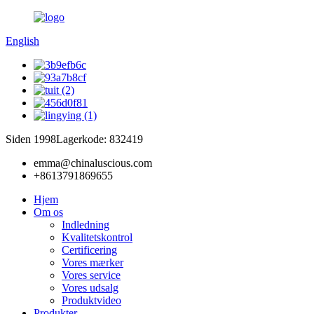
English
Siden 1998
Lagerkode: 832419
emma@chinaluscious.com
+8613791869655
Hjem
Om os
Indledning
Kvalitetskontrol
Certificering
Vores mærker
Vores service
Vores udsalg
Produktvideo
Produkter