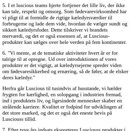
5. I et luscious teams hjerte fortjener det lille liv, der ikke
kan tale, respekt og omsorg. Som fødevarevirksomhed har
vi pligt til at formidle de rigtige kæledyrsværdier til
forbrugerne og lade dem vide, hvordan de vælger sundt og
sikkert kæledyrsfoder. Dette tilskriver vi brandets
merværdi, og det er også essensen af, at Luscious-
produkter kan sælges over hele verden på fem kontinenter.
6. "Vi mente, at de tematiske aktiviteter hvert år er for
talrige til at opregne. Ud over introduktionen af ​​vores
produkter er det vigtigt, at kæledyrsejerne spreder viden
om fødevaresikkerhed og ernæring, så de føler, at de elsker
deres kæledyr."
Herfra går Luscious til tusindvis af husstande, vi hælder
frygten for kærlighed, en solopgang i industrien fremad,
ind i produktets liv, og ligesindede mennesker skaber en
strålende karriere. Kvalitet er fodpind for udviklingen af ​​
det store marked, og det er også det eneste bevis på
Lusciouss tillid.
7. Efter tyve års indsats eksporteres Lusciouss produkter i