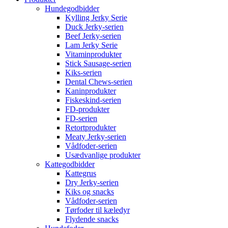
Hundegodbidder
Kylling Jerky Serie
Duck Jerky-serien
Beef Jerky-serien
Lam Jerky Serie
Vitaminprodukter
Stick Sausage-serien
Kiks-serien
Dental Chews-serien
Kaninprodukter
Fiskeskind-serien
FD-produkter
FD-serien
Retortprodukter
Meaty Jerky-serien
Vådfoder-serien
Usædvanlige produkter
Kattegodbidder
Kattegrus
Dry Jerky-serien
Kiks og snacks
Vådfoder-serien
Tørfoder til kæledyr
Flydende snacks