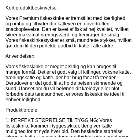
Kort produktbeskrivelse:
Vores Premium fiskeskinke er fremstillet med kærlighed
og omhu og tilbyder din katteven en uovertruffen
snackoplevelse. Den er lavet af fisk af høj kvalitet, hvilket
sikrer maksimal næringsværdi og fremragende smag.
Vores fiskeskinkestykker er små, mundrette stykker, hvilket
gør dem til den perfekte godbid til katte i alle aldre.
Anvendelser:
Vores fiskeskinke er meget alsidig og kan bruges til
mange formål. Det er et godt valg til killinger, voksne katte,
træningskatte og katte, der har brug for at få tænder.
Derudover er det godt til at holde pelsen skinnende og
sund. Uanset om du vil belønne dit kæledyr eller blot
forbedre dets tandsundhed, er vores fiskeskinke ideel til
enhver lejlighed.
Produktfordele:
1. PERFEKT STØRRELSE TIL TYGGING: Vores
fiskeskinke kommer i tyggestykker, der giver katte
mulighed for at nyde hver bid. Den beskedne størrelse
sikrer, at katte kan nyde deres godbidder uden problemer.