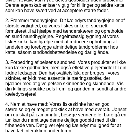
Denne egenskab er især vigtig for killinger og ældre katte,
som kan have svært ved at acceptere større foder.
2. Fremmer tandhygiejne: Dit kæledyrs tandhygiejne er af
største vigtighed, og vores fiskeskinke er specielt
formuleret til at hjælpe med tænderskæren og opretholde
en sund mundhygiejne. Regelmæssig tygning af vores
fiskeskinke kan hjælpe med at reducere ophobning af
tandsten og forebygge almindelige tandproblemer hos
katte, såsom tandkødsbetændelse og dårlig ånde.
3. Forbedring af pelsens sundhed: Vores produkter er ikke
kun lækre godbidder, men også effektive plejemidler til din
lodne ledsager. Den højkvalitetsfisk, der bruges i vores
skinker, er fyldt med essentielle næringsstoffer, der
hjælper med at give pelsen skinnende og skinnende. Vis
din killings smukke pels frem, og gør den misundt af andre
kæledyrsejere!
4. Nem at have med: Vores fiskeskinke har en god
størrelse og er meget praktisk at have med overalt. Uanset
om du skal på campingtur, besøge venner eller bare gå en
tur, kan du nemt tage denne dejlige godbid med til din
firbenede ven. Det giver ejer og kæledyr mulighed for at
have tæt interaktion under turen.