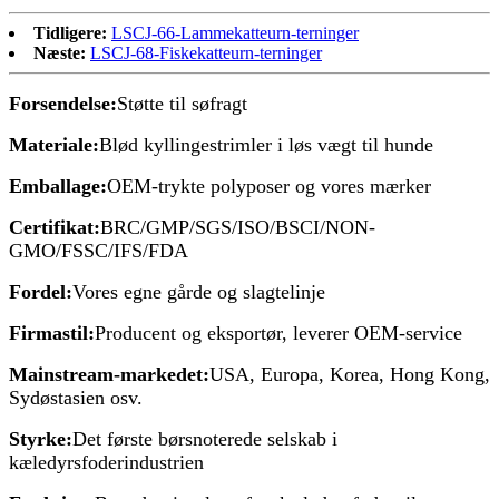
Tidligere:
LSCJ-66-Lammekatteurn-terninger
Næste:
LSCJ-68-Fiskekatteurn-terninger
Forsendelse:
Støtte til søfragt
Materiale:
Blød kyllingestrimler i løs vægt til hunde
Emballage:
OEM-trykte polyposer og vores mærker
Certifikat:
BRC/GMP/SGS/ISO/BSCI/NON-
GMO/FSSC/IFS/FDA
Fordel:
Vores egne gårde og slagtelinje
Firmastil:
Producent og eksportør, leverer OEM-service
Mainstream-markedet:
USA, Europa, Korea, Hong Kong,
Sydøstasien osv.
Styrke:
Det første børsnoterede selskab i
kæledyrsfoderindustrien