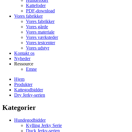
Hundefoder
Kattefoder
PDF-download
Vores fabrikker
Vores fabrikker
Vores gårde
Vores materiale
Vores værksteder
Vores testcenter
Vores udstyr
Kontakt os
Nyheder
Ressource
Emne
Hjem
Produkter
Kattegodbidder
Dry Jerky-serien
Kategorier
Hundegodbidder
Kylling Jerky Serie
Duck Jerky-serien