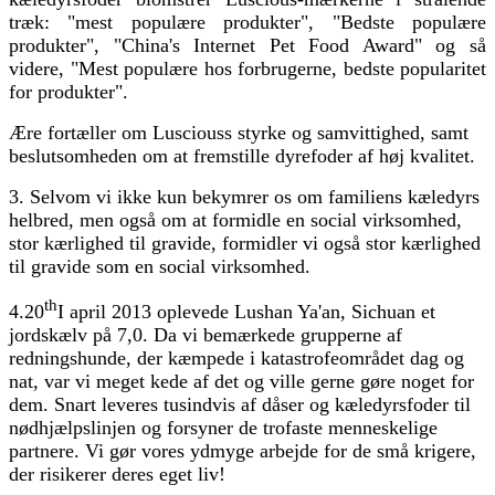
træk: "mest populære produkter", "Bedste populære
produkter", "China's Internet Pet Food Award" og så
videre, "Mest populære hos forbrugerne, bedste popularitet
for produkter".
Ære fortæller om Lusciouss styrke og samvittighed, samt
beslutsomheden om at fremstille dyrefoder af høj kvalitet.
3. Selvom vi ikke kun bekymrer os om familiens kæledyrs
helbred, men også om at formidle en social virksomhed,
stor kærlighed til gravide, formidler vi også stor kærlighed
til gravide som en social virksomhed.
th
4.20
I april 2013 oplevede Lushan Ya'an, Sichuan et
jordskælv på 7,0. Da vi bemærkede grupperne af
redningshunde, der kæmpede i katastrofeområdet dag og
nat, var vi meget kede af det og ville gerne gøre noget for
dem. Snart leveres tusindvis af dåser og kæledyrsfoder til
nødhjælpslinjen og forsyner de trofaste menneskelige
partnere. Vi gør vores ydmyge arbejde for de små krigere,
der risikerer deres eget liv!