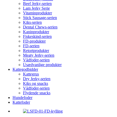
Beef Jerky-serien
Lam Jerky Serie
Vitaminprodukter
Stick Sausage-serien
Kiks-serien
Dental Chews-serien
Kaninprodukter
Fiskeskind-serien
FD-produkter
FD-serien
Retortprodukter
Meaty Jerky-serien
Vådfoder-serien
Usædvanlige produkter
Kattegodbidder
Kattegrus
Dry Jerky-serien
Kiks og snacks
Vådfoder-serien
Flydende snacks
Hundefoder
Kattefoder