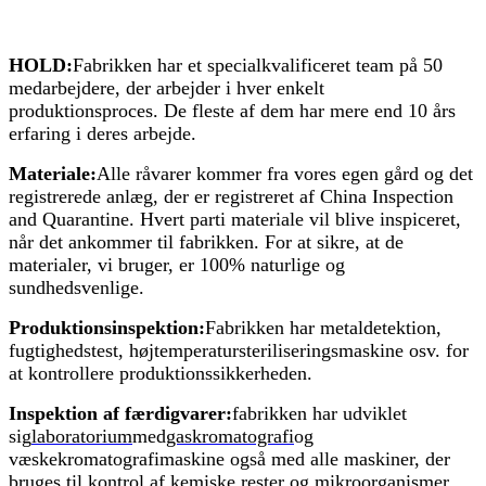
HOLD:
Fabrikken har et specialkvalificeret team på 50
medarbejdere, der arbejder i hver enkelt
produktionsproces. De fleste af dem har mere end 10 års
erfaring i deres arbejde.
Materiale:
Alle råvarer kommer fra vores egen gård og det
registrerede anlæg, der er registreret af China Inspection
and Quarantine. Hvert parti materiale vil blive inspiceret,
når det ankommer til fabrikken. For at sikre, at de
materialer, vi bruger, er 100% naturlige og
sundhedsvenlige.
Produktionsinspektion:
Fabrikken har metaldetektion,
fugtighedstest, højtemperatursteriliseringsmaskine osv. for
at kontrollere produktionssikkerheden.
Inspektion af færdigvarer:
fabrikken har udviklet
sig
laboratorium
med
gaskromatografi
og
væskekromatografimaskine også med alle maskiner, der
bruges til kontrol af kemiske rester og mikroorganismer.