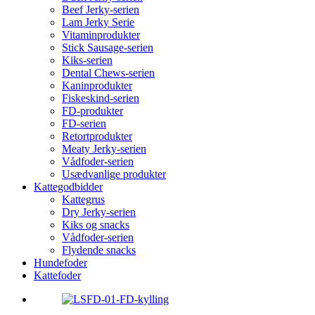
Beef Jerky-serien
Lam Jerky Serie
Vitaminprodukter
Stick Sausage-serien
Kiks-serien
Dental Chews-serien
Kaninprodukter
Fiskeskind-serien
FD-produkter
FD-serien
Retortprodukter
Meaty Jerky-serien
Vådfoder-serien
Usædvanlige produkter
Kattegodbidder
Kattegrus
Dry Jerky-serien
Kiks og snacks
Vådfoder-serien
Flydende snacks
Hundefoder
Kattefoder