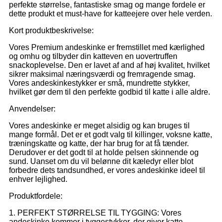
perfekte størrelse, fantastiske smag og mange fordele er
dette produkt et must-have for katteejere over hele verden.
Kort produktbeskrivelse:
Vores Premium andeskinke er fremstillet med kærlighed
og omhu og tilbyder din katteven en uovertruffen
snackoplevelse. Den er lavet af and af høj kvalitet, hvilket
sikrer maksimal næringsværdi og fremragende smag.
Vores andeskinkestykker er små, mundrette stykker,
hvilket gør dem til den perfekte godbid til katte i alle aldre.
Anvendelser:
Vores andeskinke er meget alsidig og kan bruges til
mange formål. Det er et godt valg til killinger, voksne katte,
træningskatte og katte, der har brug for at få tænder.
Derudover er det godt til at holde pelsen skinnende og
sund. Uanset om du vil belønne dit kæledyr eller blot
forbedre dets tandsundhed, er vores andeskinke ideel til
enhver lejlighed.
Produktfordele:
1. PERFEKT STØRRELSE TIL TYGGING: Vores
andeskinke kommer i tyggestykker, der giver katte