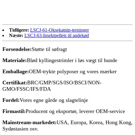
Tidligere:
LSCJ-61-Oksekatnip-terninger
Næste:
LSCJ-63-Insektpellets til andekød
Forsendelse:
Støtte til søfragt
Materiale:
Blød kyllingestrimler i løs vægt til hunde
Emballage:
OEM-trykte polyposer og vores mærker
Certifikat:
BRC/GMP/SGS/ISO/BSCI/NON-
GMO/FSSC/IFS/FDA
Fordel:
Vores egne gårde og slagtelinje
Firmastil:
Producent og eksportør, leverer OEM-service
Mainstream-markedet:
USA, Europa, Korea, Hong Kong,
Sydøstasien osv.