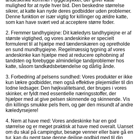
mulighed for at nyde hver bid. Den beskedne størrelse
sikrer, at katte kan nyde deres godbidder uden problemer.
Denne funktion er især vigtig for killinger og ældre katte,
som kan have svært ved at acceptere større foder.
2. Fremmer tandhygiejne: Dit kæledyrs tandhygiejne er af
største vigtighed, og vores andeskinke er specielt
formuleret til at hjælpe med tænderskæren og opretholde
en sund mundhygiejne. Regelmæssig tygning af vores
andeskinke kan hjælpe med at reducere ophobning af
tandsten og forebygge almindelige tandproblemer hos
katte, såsom tandkødsbetændelse og dårlig ånde.
3. Forbedring af pelsens sundhed: Vores produkter er ikke
kun lækre godbidder, men også effektive plejemidler til din
lodne ledsager. Den højkvalitetsand, der bruges i vores
skinker, er fyldt med essentielle næringsstoffer, der
hjælper med at give pelsen skinnende og skinnende. Vis
din killings smukke pels frem, og gør den misundt af andre
kæledyrsejere!
4. Nem at have med: Vores andeskinke har en god
størrelse og er meget praktisk at have med overalt. Uanset
om du skal på campingtur, besøge venner eller bare gå en
tur, kan du nemt tage denne dejlige godbid med til din