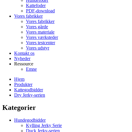
Hundefoder
Kattefoder
PDF-download
Vores fabrikker
Vores fabrikker
Vores gårde
Vores materiale
Vores værksteder
Vores testcenter
Vores udstyr
Kontakt os
Nyheder
Ressource
Emne
Hjem
Produkter
Kattegodbidder
Dry Jerky-serien
Kategorier
Hundegodbidder
Kylling Jerky Serie
Duck Jerky-serien