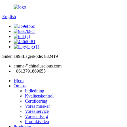
English
Siden 1998
Lagerkode: 832419
emma@chinaluscious.com
+8613791869655
Hjem
Om os
Indledning
Kvalitetskontrol
Certificering
Vores mærker
Vores service
Vores udsalg
Produktvideo
Produkter