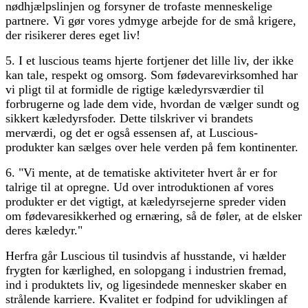
nødhjælpslinjen og forsyner de trofaste menneskelige
partnere. Vi gør vores ydmyge arbejde for de små krigere,
der risikerer deres eget liv!
5. I et luscious teams hjerte fortjener det lille liv, der ikke
kan tale, respekt og omsorg. Som fødevarevirksomhed har
vi pligt til at formidle de rigtige kæledyrsværdier til
forbrugerne og lade dem vide, hvordan de vælger sundt og
sikkert kæledyrsfoder. Dette tilskriver vi brandets
merværdi, og det er også essensen af, at Luscious-
produkter kan sælges over hele verden på fem kontinenter.
6. "Vi mente, at de tematiske aktiviteter hvert år er for
talrige til at opregne. Ud over introduktionen af ​​vores
produkter er det vigtigt, at kæledyrsejerne spreder viden
om fødevaresikkerhed og ernæring, så de føler, at de elsker
deres kæledyr."
Herfra går Luscious til tusindvis af husstande, vi hælder
frygten for kærlighed, en solopgang i industrien fremad,
ind i produktets liv, og ligesindede mennesker skaber en
strålende karriere. Kvalitet er fodpind for udviklingen af ​​