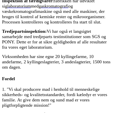
Inspektion af færdigvarer:
fabrikken har udviklet
sig
laboratorium
med
gaskromatografi
og
væskekromatografimaskine også med alle maskiner, der
bruges til kontrol af kemiske rester og mikroorganismer.
Processen kontrolleres og kontrolleres fra start til slut.
Tredjepartsinspektion:
Vi har også et langsigtet
samarbejde med tredjeparts testinstitutioner som SGS og
PONY. Dette er for at sikre gyldigheden af ​​alle resultater
fra vores eget laboratorium.
Virksomheden har sine egne 20 kyllingefarme, 10
andefarme, 2 kyllingeslagterier, 3 andeslagterier, 1500 tons
om dagen.
Fordel
1. "Vi skal producere mad i henhold til menneskelige
sikkerheds- og kvalitetsstandarder, fordi kæledyr er vores
familie. At give dem nem og sund mad er vores
pligtforpligtende mission!"