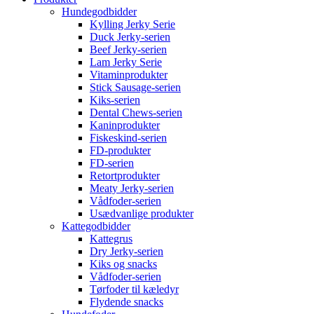
Hundegodbidder
Kylling Jerky Serie
Duck Jerky-serien
Beef Jerky-serien
Lam Jerky Serie
Vitaminprodukter
Stick Sausage-serien
Kiks-serien
Dental Chews-serien
Kaninprodukter
Fiskeskind-serien
FD-produkter
FD-serien
Retortprodukter
Meaty Jerky-serien
Vådfoder-serien
Usædvanlige produkter
Kattegodbidder
Kattegrus
Dry Jerky-serien
Kiks og snacks
Vådfoder-serien
Tørfoder til kæledyr
Flydende snacks