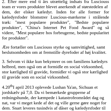
2. Efter mere end ti års utrættelig indsats fra Lusciouss
team er vores produkter blevet anerkendt af størstedelen af ​​
dem, der elsker kæledyr. Inden for alle former for
kæledyrsfoder blomstrer Luscious-mærkerne i strålende
træk: "mest populære produkter", "Bedste populære
produkter", "China's Internet Pet Food Award" og så
videre, "Mest populære hos forbrugerne, bedste popularitet
for produkter".
Ære fortæller om Lusciouss styrke og samvittighed, samt
beslutsomheden om at fremstille dyrefoder af høj kvalitet.
3. Selvom vi ikke kun bekymrer os om familiens kæledyrs
helbred, men også om at formidle en social virksomhed,
stor kærlighed til gravide, formidler vi også stor kærlighed
til gravide som en social virksomhed.
th
4.20
I april 2013 oplevede Lushan Ya'an, Sichuan et
jordskælv på 7,0. Da vi bemærkede grupperne af
redningshunde, der kæmpede i katastrofeområdet dag og
nat, var vi meget kede af det og ville gerne gøre noget for
dem. Snart leveres tusindvis af dåser og kæledyrsfoder til