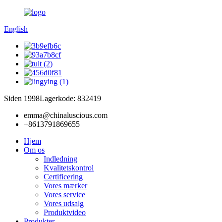
English
Siden 1998
Lagerkode: 832419
emma@chinaluscious.com
+8613791869655
Hjem
Om os
Indledning
Kvalitetskontrol
Certificering
Vores mærker
Vores service
Vores udsalg
Produktvideo
Produkter