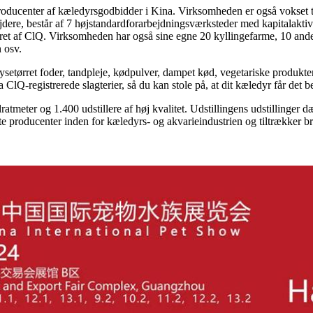
oducenter af kæledyrsgodbidder i Kina. Virksomheden er også vokset til 
dere, består af 7 højstandardforarbejdningsværksteder med kapitalakti
treret af ClQ. Virksomheden har også sine egne 20 kyllingefarme, 10 ande
 osv.
rysetørret foder, tandpleje, kødpulver, dampet kød, vegetariske produkter
Q-registrerede slagterier, så du kan stole på, at dit kæledyr får det b
tmeter og 1.400 udstillere af høj kvalitet. Udstillingens udstillinger 
te producenter inden for kæledyrs- og akvarieindustrien og tiltrækker b