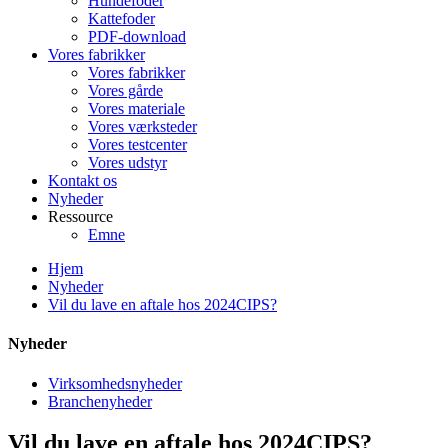
Hundefoder
Kattefoder
PDF-download
Vores fabrikker
Vores fabrikker
Vores gårde
Vores materiale
Vores værksteder
Vores testcenter
Vores udstyr
Kontakt os
Nyheder
Ressource
Emne
Hjem
Nyheder
Vil du lave en aftale hos 2024CIPS?
Nyheder
Virksomhedsnyheder
Branchenyheder
Vil du lave en aftale hos 2024CIPS?