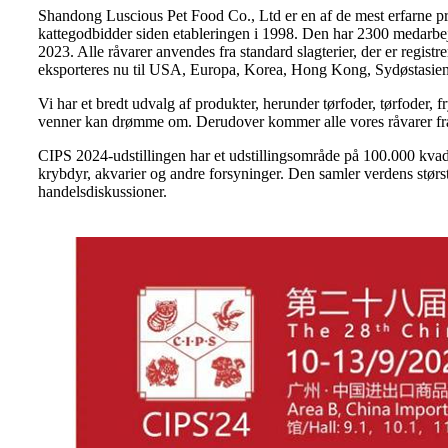
Shandong Luscious Pet Food Co., Ltd er en af ​​de mest erfarne pr
kattegodbidder siden etableringen i 1998. Den har 2300 medarbej
2023. Alle råvarer anvendes fra standard slagterier, der er regis
eksporteres nu til USA, Europa, Korea, Hong Kong, Sydøstasien
Vi har et bredt udvalg af produkter, herunder tørfoder, tørfoder, f
venner kan drømme om. Derudover kommer alle vores råvarer fra Cl
CIPS 2024-udstillingen har et udstillingsområde på 100.000 kvadra
krybdyr, akvarier og andre forsyninger. Den samler verdens størs
handelsdiskussioner.