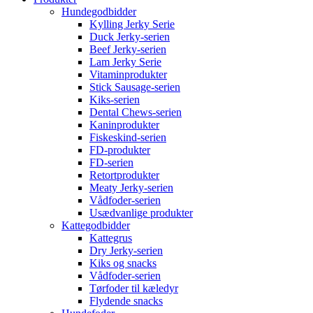
Hundegodbidder
Kylling Jerky Serie
Duck Jerky-serien
Beef Jerky-serien
Lam Jerky Serie
Vitaminprodukter
Stick Sausage-serien
Kiks-serien
Dental Chews-serien
Kaninprodukter
Fiskeskind-serien
FD-produkter
FD-serien
Retortprodukter
Meaty Jerky-serien
Vådfoder-serien
Usædvanlige produkter
Kattegodbidder
Kattegrus
Dry Jerky-serien
Kiks og snacks
Vådfoder-serien
Tørfoder til kæledyr
Flydende snacks