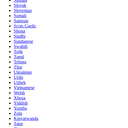
Sinhala
Slovak
Slovenian
Somali
Samoan
Scots Gaelic
Shona
Sindhi
Sundanese
Swahili
Tajik
Tamil
Telugu
Thai
Ukrainian
Urdu
Uzbek
Vietnamese
Welsh
Xhosa
Yiddish
Yoruba
Zulu
Kinyarwanda
Tatar