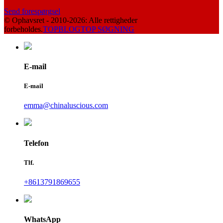
Send forespørgsel
© Ophavsret - 2010-2026: Alle rettigheder
forbeholdes.
TOPBLOG
TOP SØGNING
E-mail
E-mail
emma@chinaluscious.com
Telefon
Tlf.
+8613791869655
WhatsApp