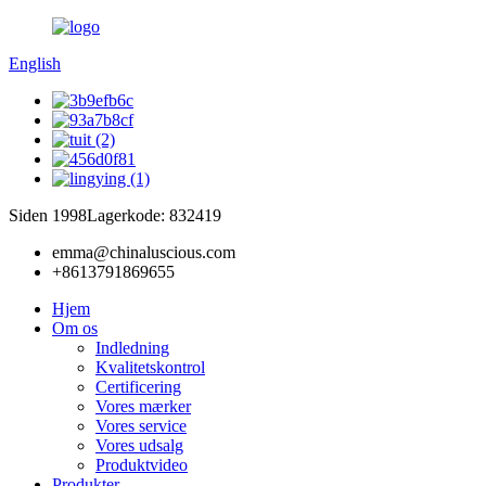
English
Siden 1998
Lagerkode: 832419
emma@chinaluscious.com
+8613791869655
Hjem
Om os
Indledning
Kvalitetskontrol
Certificering
Vores mærker
Vores service
Vores udsalg
Produktvideo
Produkter