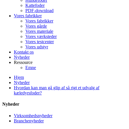
Hundefoder
Kattefoder
PDF-download
Vores fabrikker
Vores fabrikker
Vores gårde
Vores materiale
Vores værksteder
Vores testcenter
Vores udstyr
Kontakt os
Nyheder
Ressource
Emne
Hjem
Nyheder
Hvordan kan man gå glip af så rigt et udvalg af
kæledyrsfoder?
Nyheder
Virksomhedsnyheder
Branchenyheder