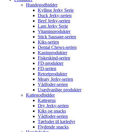
Hundegodbidder
Kylling Jerky Serie
Duck Jerky-serien
Beef Jerky-serien
Lam Jerky Serie
Vitaminprodukter
Stick Sausage-serien
Kiks-serien
Dental Chews-serien
Kaninprodukter
Fiskeskind-serien
FD-produkter
FD-serien
Retortprodukter
Meaty Jerky-serien
Vådfoder-serien
Usædvanlige produkter
Kattegodbidder
Kattegrus
Dry Jerky-serien
Kiks og snacks
Vådfoder-serien
Tørfoder til kæledyr
Flydende snacks